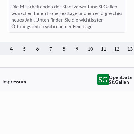
Die Mitarbeitenden der Stadtverwaltung St.Gallen
wünschen Ihnen frohe Festtage und ein erfolgreiches
neues Jahr. Unten finden Sie die wichtigsten
Öffnungszeiten während der Feiertage.
4
5
6
7
8
9
10
11
12
13
OpenData
SG
Impressum
St.Gallen