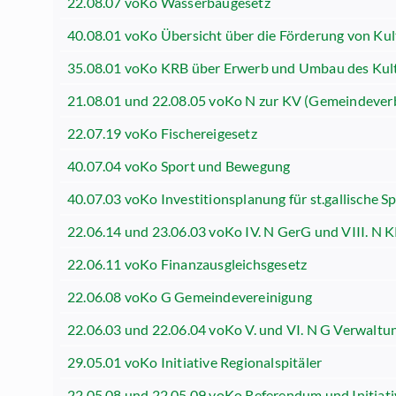
22.08.07 voKo Wasserbaugesetz
40.08.01 voKo Übersicht über die Förderung von Kul
35.08.01 voKo KRB über Erwerb und Umbau des Kult
21.08.01 und 22.08.05 voKo N zur KV (Gemeindeve
22.07.19 voKo Fischereigesetz
40.07.04 voKo Sport und Bewegung
40.07.03 voKo Investitionsplanung für st.gallische Sp
22.06.14 und 23.06.03 voKo IV. N GerG und VIII. N K
22.06.11 voKo Finanzausgleichsgesetz
22.06.08 voKo G Gemeindevereinigung
22.06.03 und 22.06.04 voKo V. und VI. N G Verwaltu
29.05.01 voKo Initiative Regionalspitäler
22.05.08 und 22.05.09 voKo Referendum und Initia