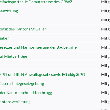
reifachsporthalle Demutstrasse des GBWZ
Mitg
inanzierung
Mitg
Mitg
litik des Kantons St.Gallen
Mitg
fgaben
Mitg
gesetzes und Harmonisierung der Baubegriffe
Mitg
uf Mietverträge
Mitg
Mitg
ZPO und III. N Anwaltsgesetz sowie EG eidg StPO
Mitg
ewässerschutzgesetzgebung
Mitg
 der Kantonsschule Heerbrugg
Mitg
 Kantonsverfassung
Mitg