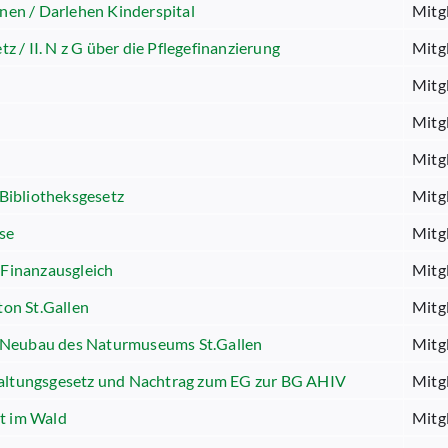
onen / Darlehen Kinderspital
Mitg
z / II. N z G über die Pflegefinanzierung
Mitg
Mitg
Mitg
Mitg
 Bibliotheksgesetz
Mitg
sse
Mitg
 Finanzausgleich
Mitg
on St.Gallen
Mitg
 Neubau des Naturmuseums St.Gallen
Mitg
waltungsgesetz und Nachtrag zum EG zur BG AHIV
Mitg
t im Wald
Mitg