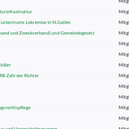
Mitg
turinfrastruktur
Mitg
urzentrums Lokremise in St.Gallen
Mitg
rband und Zweckverband) und Gemeindegesetz
Mitg
Mitg
Mitg
itäler
Mitg
RB Zahl der Richter
Mitg
Mitg
Mitg
ngsrechtspflege
Mitg
Mitg
tive und Urnenabstimmungen
Mitg