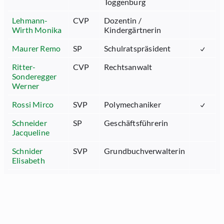
Toggenburg
Lehmann-
CVP
Dozentin /
Wirth Monika
Kindergärtnerin
Maurer Remo
SP
Schulratspräsident
Ritter-
CVP
Rechtsanwalt
Sonderegger
Werner
Rossi Mirco
SVP
Polymechaniker
Schneider
SP
Geschäftsführerin
Jacqueline
Schnider
SVP
Grundbuchverwalterin
Elisabeth
Stadler Imelda
FDP
Gemeindepräsidentin
Sulzer Dario
SP
Fachperson in Sozialer
Arbeit