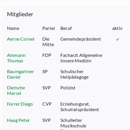
Mitglieder
Name
Partei
Beruf
aktiv
Aerne Cornel
Die
Gemeindepräsident
Mitte
Ammann
FDP
Facharzt Allgemeine
Thomas
Innere Medizin
Baumgartner
SP
Schulischer
Daniel
Heilpädagoge
Dietsche
SVP
Polizist
Marcel
Forrer Diego
CVP
Erziehungsrat,
Schulratspräsident
Haag Peter
SVP
Schulleiter
Musikschule