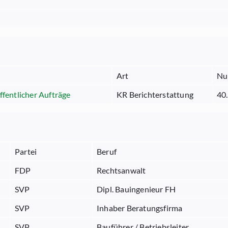
Art
Nu
ffentlicher Aufträge
KR Berichterstattung
40
Partei
Beruf
FDP
Rechtsanwalt
SVP
Dipl. Bauingenieur FH
SVP
Inhaber Beratungsfirma
SVP
Bauführer / Betriebsleiter