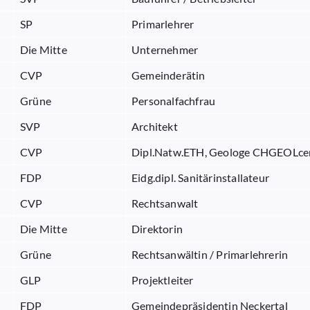
SP
Primarlehrer
Die Mitte
Unternehmer
CVP
Gemeinderätin
Grüne
Personalfachfrau
SVP
Architekt
CVP
Dipl.Natw.ETH, Geologe CHGEOLce
FDP
Eidg.dipl. Sanitärinstallateur
CVP
Rechtsanwalt
Die Mitte
Direktorin
Grüne
Rechtsanwältin / Primarlehrerin
GLP
Projektleiter
FDP
Gemeindepräsidentin Neckertal