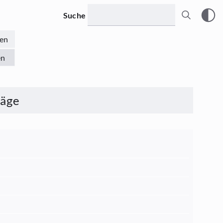
Suche
en
en
räge