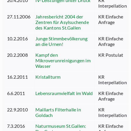
20.4.2010
IV-Leistungen unter Druck
KR
Interpellation
27.11.2006
Jahresbericht 2004 der
KR Einfache
Zentren für Asylsuchende
Anfrage
des Kantons St.Gallen
10.2.2016
Junge Stimmbevölkerung
KR Einfache
an die Urnen!
Anfrage
20.2.2008
Kampf den
KR Postulat
Mikroverunreinigungen im
Wasser
16.2.2011
Kristallturm
KR
Interpellation
6.6.2011
Lebensraumvielfalt im Wald
KR Einfache
Anfrage
22.9.2010
Maillarts Filterhalle in
KR
Goldach
Interpellation
7.3.2016
Naturmuseum St.Gallen:
KR Einfache