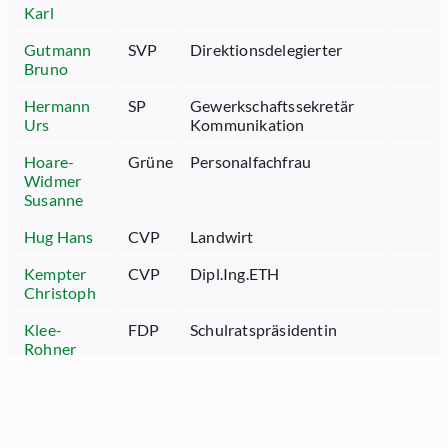
Karl
Gutmann
SVP
Direktionsdelegierter
Bruno
Hermann
SP
Gewerkschaftssekretär
Urs
Kommunikation
Hoare-
Grüne
Personalfachfrau
Widmer
Susanne
Hug Hans
CVP
Landwirt
Kempter
CVP
Dipl.Ing.ETH
Christoph
Klee-
FDP
Schulratspräsidentin
Rohner
Helga
Lusti Bruno
FDP
Geschäftsführer
Müller
CVP
Gemeindepräsident