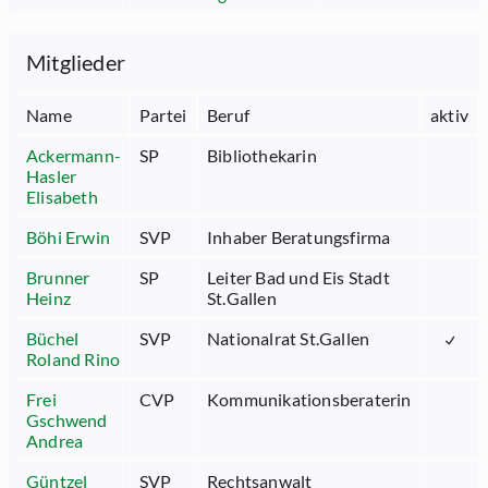
Mitglieder
Name
Partei
Beruf
aktiv
Ackermann-
SP
Bibliothekarin
Hasler
Elisabeth
Böhi Erwin
SVP
Inhaber Beratungsfirma
Brunner
SP
Leiter Bad und Eis Stadt
Heinz
St.Gallen
Büchel
SVP
Nationalrat St.Gallen
Roland Rino
Frei
CVP
Kommunikationsberaterin
Gschwend
Andrea
Güntzel
SVP
Rechtsanwalt