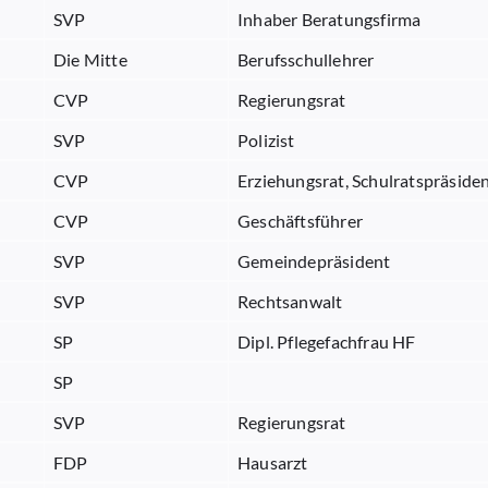
SVP
Inhaber Beratungsfirma
Die Mitte
Berufsschullehrer
CVP
Regierungsrat
SVP
Polizist
CVP
Erziehungsrat, Schulratspräside
CVP
Geschäftsführer
SVP
Gemeindepräsident
SVP
Rechtsanwalt
SP
Dipl. Pflegefachfrau HF
SP
SVP
Regierungsrat
FDP
Hausarzt