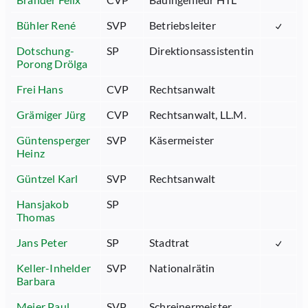
Bühler René
SVP
Betriebsleiter
Dotschung-
SP
Direktionsassistentin
Porong Drölga
Frei Hans
CVP
Rechtsanwalt
Grämiger Jürg
CVP
Rechtsanwalt, LL.M.
Güntensperger
SVP
Käsermeister
Heinz
Güntzel Karl
SVP
Rechtsanwalt
Hansjakob
SP
Thomas
Jans Peter
SP
Stadtrat
Keller-Inhelder
SVP
Nationalrätin
Barbara
Meier Paul
SVP
Schreinermeister