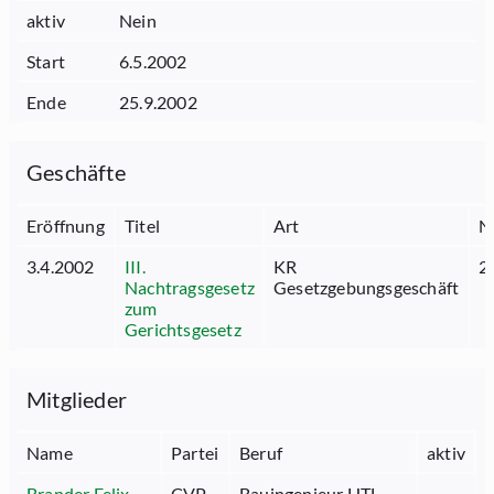
aktiv
Nein
Start
6.5.2002
Ende
25.9.2002
Geschäfte
Eröffnung
Titel
Art
N
3.4.2002
III.
KR
2
Nachtragsgesetz
Gesetzgebungsgeschäft
zum
Gerichtsgesetz
Mitglieder
Name
Partei
Beruf
aktiv
Brander Felix
CVP
Bauingenieur HTL