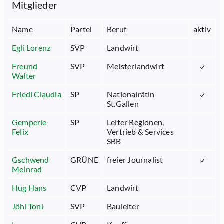
Mitglieder
Name
Partei
Beruf
aktiv
Egli Lorenz
SVP
Landwirt
Freund
SVP
Meisterlandwirt
Walter
Friedl Claudia
SP
Nationalrätin
St.Gallen
Gemperle
SP
Leiter Regionen,
Felix
Vertrieb & Services
SBB
Gschwend
GRÜNE
freier Journalist
Meinrad
Hug Hans
CVP
Landwirt
Jöhl Toni
SVP
Bauleiter