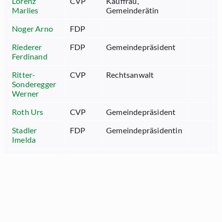
Lorenz
CVP
Kauffrau,
Marlies
Gemeinderätin
Noger Arno
FDP
Riederer
FDP
Gemeindepräsident
Ferdinand
Ritter-
CVP
Rechtsanwalt
Sonderegger
Werner
Roth Urs
CVP
Gemeindepräsident
Stadler
FDP
Gemeindepräsidentin
Imelda
Wachter
SVP
Landwirt
Franz
Wehrli
SVP
Schreiner,
August
Unternehmer
Wittenwiler
FDP
Bauführer