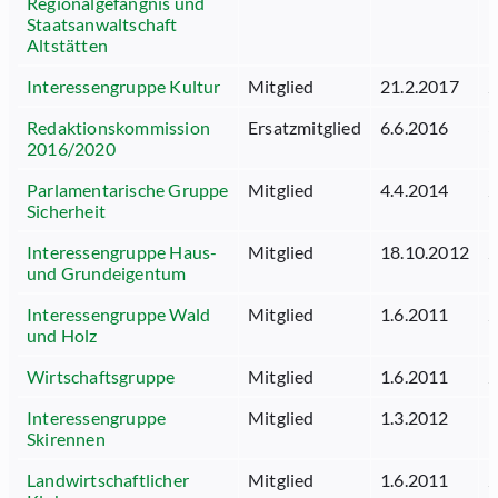
Regionalgefängnis und
Staatsanwaltschaft
Altstätten
Interessengruppe Kultur
Mitglied
21.2.2017
2
Redaktionskommission
Ersatzmitglied
6.6.2016
3
2016/2020
Parlamentarische Gruppe
Mitglied
4.4.2014
2
Sicherheit
Interessengruppe Haus-
Mitglied
18.10.2012
2
und Grundeigentum
Interessengruppe Wald
Mitglied
1.6.2011
2
und Holz
Wirtschaftsgruppe
Mitglied
1.6.2011
2
Interessengruppe
Mitglied
1.3.2012
Skirennen
Landwirtschaftlicher
Mitglied
1.6.2011
2