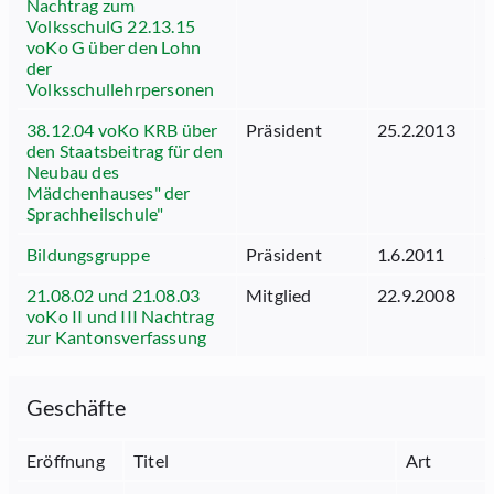
Nachtrag zum
VolksschulG 22.13.15
voKo G über den Lohn
der
Volksschullehrpersonen
38.12.04 voKo KRB über
Präsident
25.2.2013
1
den Staatsbeitrag für den
Neubau des
Mädchenhauses" der
Sprachheilschule"
Bildungsgruppe
Präsident
1.6.2011
3
21.08.02 und 21.08.03
Mitglied
22.9.2008
1
voKo II und III Nachtrag
zur Kantonsverfassung
Geschäfte
Eröffnung
Titel
Art