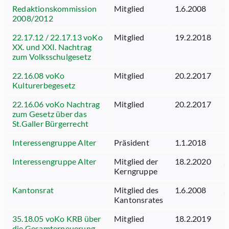
Redaktionskommission
Mitglied
1.6.2008
3
2008/2012
22.17.12 / 22.17.13 voKo
Mitglied
19.2.2018
1
XX. und XXI. Nachtrag
zum Volksschulgesetz
22.16.08 voKo
Mitglied
20.2.2017
1
Kulturerbegesetz
22.16.06 voKo Nachtrag
Mitglied
20.2.2017
1
zum Gesetz über das
St.Galler Bürgerrecht
Interessengruppe Alter
Präsident
1.1.2018
1
Interessengruppe Alter
Mitglied der
18.2.2020
2
Kerngruppe
Kantonsrat
Mitglied des
1.6.2008
2
Kantonsrates
35.18.05 voKo KRB über
Mitglied
18.2.2019
1
die Gesamterneuerung