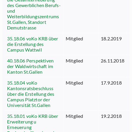
des Gewerblichen Berufs-
und
Weiterbildungszentrums
St.Gallen, Standort
Demutstrasse
35.18.06 voKo KRB über
Mitglied
18.2.2019
1
die Erstellung des
Campus Wattwil
40.18.06 Perspektiven
Mitglied
26.11.2018
1
der Waldwirtschaft im
Kanton St.Gallen
35.18.04 voKo
Mitglied
17.9.2018
1
Kantonsratsbeschluss
über die Erstellung des
Campus Platztor der
Universität St.Gallen
35.18.01 voKo KRB über
Mitglied
19.2.2018
1
Erweiterung u
Erneuerung