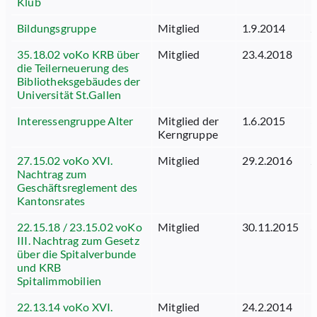
Klub
Bildungsgruppe
Mitglied
1.9.2014
2
35.18.02 voKo KRB über
Mitglied
23.4.2018
3
die Teilerneuerung des
Bibliotheksgebäudes der
Universität St.Gallen
Interessengruppe Alter
Mitglied der
1.6.2015
3
Kerngruppe
27.15.02 voKo XVI.
Mitglied
29.2.2016
2
Nachtrag zum
Geschäftsreglement des
Kantonsrates
22.15.18 / 23.15.02 voKo
Mitglied
30.11.2015
3
III. Nachtrag zum Gesetz
über die Spitalverbunde
und KRB
Spitalimmobilien
22.13.14 voKo XVI.
Mitglied
24.2.2014
1