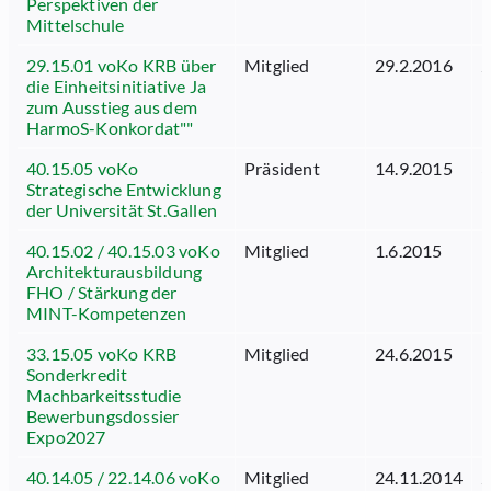
Perspektiven der
Mittelschule
29.15.01 voKo KRB über
Mitglied
29.2.2016
2
die Einheitsinitiative Ja
zum Ausstieg aus dem
HarmoS-Konkordat""
40.15.05 voKo
Präsident
14.9.2015
3
Strategische Entwicklung
der Universität St.Gallen
40.15.02 / 40.15.03 voKo
Mitglied
1.6.2015
1
Architekturausbildung
FHO / Stärkung der
MINT-Kompetenzen
33.15.05 voKo KRB
Mitglied
24.6.2015
1
Sonderkredit
Machbarkeitsstudie
Bewerbungsdossier
Expo2027
40.14.05 / 22.14.06 voKo
Mitglied
24.11.2014
2