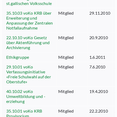
st.gallischen Volksschule
35.10.03 voKo KRB über
Mitglied
29.11.2010
3
Erweiterung und
Anpassung der Zentralen
Notfallaufnahme
22.10.10 voKo Gesetz
Mitglied
20.9.2010
1
über Aktenführung und
Archivierung
Ethikgruppe
Mitglied
1.6.2011
3
29.10.01 voKo
Mitglied
7.6.2010
2
Verfassungsinitiative
«Freie Schulwahl auf der
Oberstufe»
40.10.02 voKo
Mitglied
19.4.2010
2
Umweltbildung und -
erziehung
35.10.01 voKo KRB
Mitglied
22.2.2010
2
Provisorium