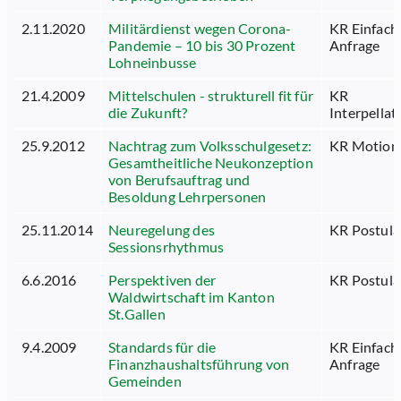
2.11.2020
Militärdienst wegen Corona-
KR Einfach
Pandemie – 10 bis 30 Prozent
Anfrage
Lohneinbusse
21.4.2009
Mittelschulen - strukturell fit für
KR
die Zukunft?
Interpellat
25.9.2012
Nachtrag zum Volksschulgesetz:
KR Motion
Gesamtheitliche Neukonzeption
von Berufsauftrag und
Besoldung Lehrpersonen
25.11.2014
Neuregelung des
KR Postula
Sessionsrhythmus
6.6.2016
Perspektiven der
KR Postula
Waldwirtschaft im Kanton
St.Gallen
9.4.2009
Standards für die
KR Einfach
Finanzhaushaltsführung von
Anfrage
Gemeinden