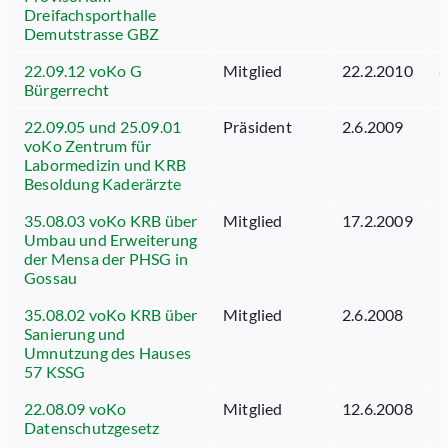
Dreifachsporthalle
Demutstrasse GBZ
22.09.12 voKo G
Mitglied
22.2.2010
8
Bürgerrecht
22.09.05 und 25.09.01
Präsident
2.6.2009
1
voKo Zentrum für
Labormedizin und KRB
Besoldung Kaderärzte
35.08.03 voKo KRB über
Mitglied
17.2.2009
3
Umbau und Erweiterung
der Mensa der PHSG in
Gossau
35.08.02 voKo KRB über
Mitglied
2.6.2008
2
Sanierung und
Umnutzung des Hauses
57 KSSG
22.08.09 voKo
Mitglied
12.6.2008
2
Datenschutzgesetz