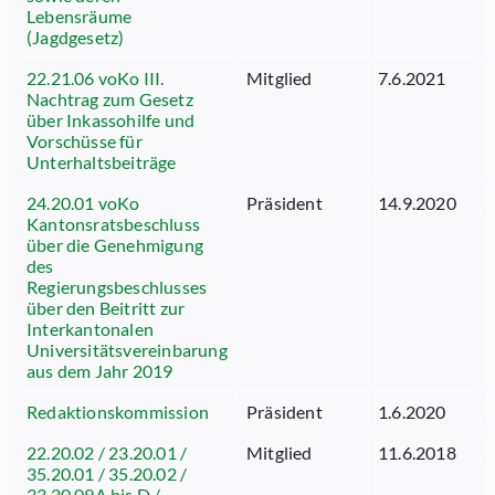
Lebensräume
(Jagdgesetz)
22.21.06 voKo III.
Mitglied
7.6.2021
1
Nachtrag zum Gesetz
über Inkassohilfe und
Vorschüsse für
Unterhaltsbeiträge
24.20.01 voKo
Präsident
14.9.2020
2
Kantonsratsbeschluss
über die Genehmigung
des
Regierungsbeschlusses
über den Beitritt zur
Interkantonalen
Universitätsvereinbarung
aus dem Jahr 2019
Redaktionskommission
Präsident
1.6.2020
2
22.20.02 / 23.20.01 /
Mitglied
11.6.2018
2
35.20.01 / 35.20.02 /
33.20.09A bis D /