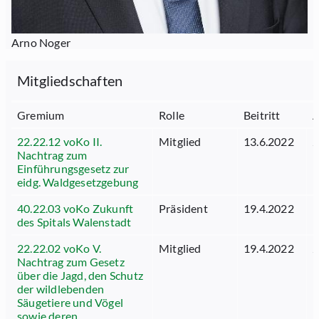
Arno Noger
Mitgliedschaften
Gremium
Rolle
Beitritt
A
22.22.12 voKo II.
Mitglied
13.6.2022
2
Nachtrag zum
Einführungsgesetz zur
eidg. Waldgesetzgebung
40.22.03 voKo Zukunft
Präsident
19.4.2022
1
des Spitals Walenstadt
22.22.02 voKo V.
Mitglied
19.4.2022
2
Nachtrag zum Gesetz
über die Jagd, den Schutz
der wildlebenden
Säugetiere und Vögel
sowie deren