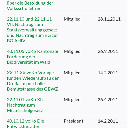
über die Besoldung der
Volksschullehrer
22.11.10 und 22.11.11
Mitglied
28.11.2011
2
VII. Nachtrag zum
Staatsverwaltungsgesetz
und Nachtrag zum EG zur
BG AHIV
40.11.05 voKo Kantonale
Mitglied
26.9.2011
2
Förderung der
Biodiversität im Wald
XX.11.XX voKo Vorlage
Mitglied
14.2.2011
2
für den Wiederaufbau der
Dreifachsporthalle
Demutstrasse des GBWZ
22.11.01 voKo XII.
Mitglied
26.4.2011
2
Nachtrag zum
Mittelschulgesetz
40.10.12 voKo Die
Präsident
14.2.2011
2
Entwicklung der