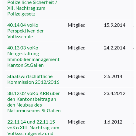
Polizeiliche Sicherheit /
XII. Nachtrag zum
Polizeigesetz
40.14.04 voKo
Mitglied
15.9.2014
2
Perspektiven der
Volksschule
40.13.03 voKo
Mitglied
24.2.2014
4
Neugestaltung
Immobilienmanagement
Kanton St.Gallen
Staatswirtschaftliche
Mitglied
2.6.2014
3
Kommission 2012/2016
38.12.02 voKo KRB über
Mitglied
23.4.2012
2
den Kantonsbeitrag an
den Neubau des
Naturmuseums St.Gallen
22.11.14 und 22.11.15
Mitglied
1.6.2012
2
voKo XIII. Nachtrag zum
Volksschulgesetz und