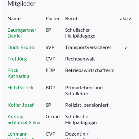
Mitglieder
Name
Partei
Beruf
aktiv
Baumgartner
SP
Schulischer
Daniel
Heilpädagoge
Dudli Bruno
SVP
Transportversicherer
Frei Jörg
CVP
Rechtsanwalt
Frick
FDP
Betriebswirtschafterin
Katharina
Hilb Patrick
BDP
Primarlehrer und
Schulleiter
Kofler Josef
SP
Polizist, pensioniert
Kündig-
Grüne
Schulische
Schlumpf Silvia
Heilpädagogin
Lehmann-
CVP
Dozentin /