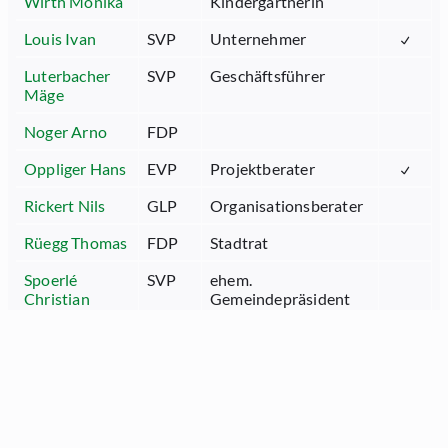
Wirth Monika
Kindergärtnerin
Louis Ivan
SVP
Unternehmer
Luterbacher
SVP
Geschäftsführer
Mäge
Noger Arno
FDP
Oppliger Hans
EVP
Projektberater
Rickert Nils
GLP
Organisationsberater
Rüegg Thomas
FDP
Stadtrat
Spoerlé
SVP
ehem.
Christian
Gemeindepräsident
Steiner
SVP
Treuhänderin /
Marianne
Unternehmerin
Warzinek
Die
Arzt
Thomas
Mitte
Wasserfallen
SVP
Sekundarlehrer phil. l