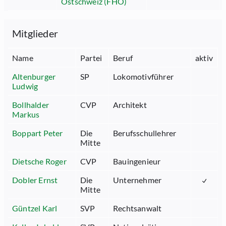
Ostschweiz (FHO)
Mitglieder
Name
Partei
Beruf
aktiv
Altenburger
SP
Lokomotivführer
Ludwig
Bollhalder
CVP
Architekt
Markus
Boppart Peter
Die
Berufsschullehrer
Mitte
Dietsche Roger
CVP
Bauingenieur
Dobler Ernst
Die
Unternehmer
Mitte
Güntzel Karl
SVP
Rechtsanwalt