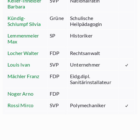
Keller-Inhelder
SVP
Nationalrätin
Barbara
Kündig-
Grüne
Schulische
Schlumpf Silvia
Heilpädagogin
Lemmenmeier
SP
Historiker
Max
Locher Walter
FDP
Rechtsanwalt
Louis Ivan
SVP
Unternehmer
Mächler Franz
FDP
Eidg.dipl.
Sanitärinstallateur
Noger Arno
FDP
Rossi Mirco
SVP
Polymechaniker
Rüegg Christian
SVP
Landwirt
Wasserfallen
SVP
Sekundarlehrer phil.
Sandro
l