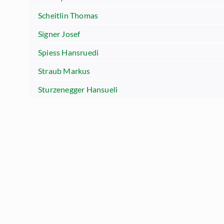
Scheitlin Thomas
Signer Josef
Spiess Hansruedi
Straub Markus
Sturzenegger Hansueli
Tinner Beat
Würth-Zoller Felicitas
Zuberbühler Peter
Zünd Thomas
Impressum