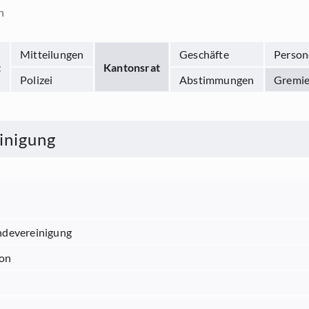
n
Mitteilungen
Geschäfte
Person
t
Kantonsrat
Polizei
Abstimmungen
Gremi
inigung
ndevereinigung
ion