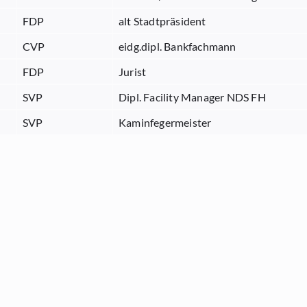
FDP
alt Stadtpräsident
CVP
eidg.dipl. Bankfachmann
FDP
Jurist
SVP
Dipl. Facility Manager NDS FH
SVP
Kaminfegermeister
FDP
Regierungsrat
CVP
Lehrerin, Erwachsenenbildnerin
FDP
Unternehmer
SVP
Unternehmer