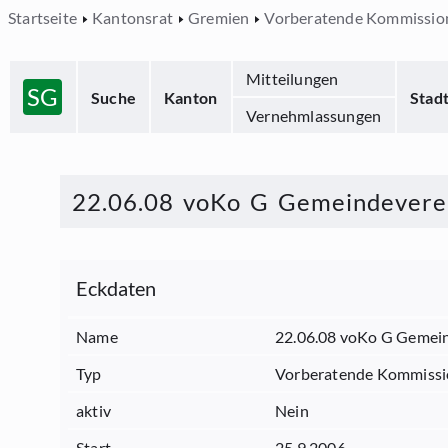
Startseite
Kantonsrat
Gremien
Vorberatende Kommissio
Mitteilungen
SG
Suche
Kanton
Stad
Vernehmlassungen
22.06.08 voKo G Gemeindevere
Eckdaten
Name
22.06.08 voKo G Gemei
Typ
Vorberatende Kommiss
aktiv
Nein
Start
25.9.2006