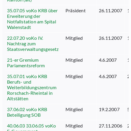
35.07.05 voKo KRB über
Präsident
26.11.2007
1
Erweiterung der
Notfallstation am Spital
Walenstadt
22.07.20 voKo IV.
Mitglied
26.11.2007
1
Nachtrag zum
Staatsverwaltungsgesetz
21-er Gremium
Mitglied
4.6.2007
1
Parlamentsreform
35.07.01 voKo KRB
Mitglied
4.6.2007
2
Berufs- und
Weiterbildungszentrum
Rorschach-Rheintal in
Altstätten
37.06.02 voKo KRB
Mitglied
19.2.2007
5
Beteiligung SOB
40.06.03 33.06.05 voKo
Mitglied
27.11.2006
2