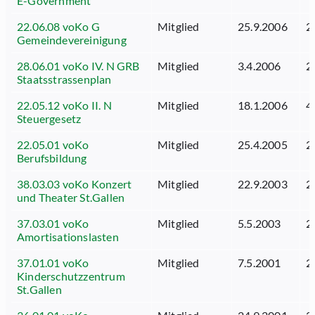
E-Government
22.06.08 voKo G
Mitglied
25.9.2006
2
Gemeindevereinigung
28.06.01 voKo IV. N GRB
Mitglied
3.4.2006
2
Staatsstrassenplan
22.05.12 voKo II. N
Mitglied
18.1.2006
4
Steuergesetz
22.05.01 voKo
Mitglied
25.4.2005
2
Berufsbildung
38.03.03 voKo Konzert
Mitglied
22.9.2003
2
und Theater St.Gallen
37.03.01 voKo
Mitglied
5.5.2003
2
Amortisationslasten
37.01.01 voKo
Mitglied
7.5.2001
2
Kinderschutzzentrum
St.Gallen