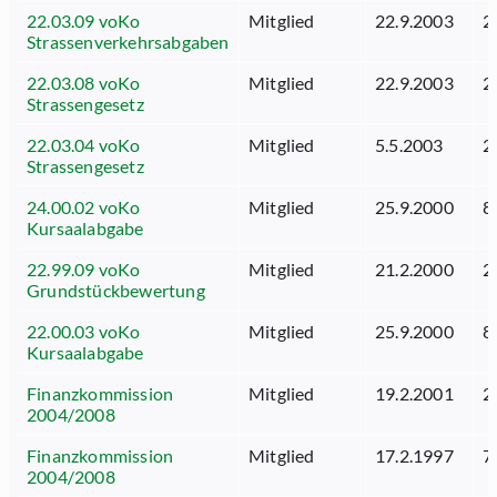
22.03.09 voKo
Mitglied
22.9.2003
2
Strassenverkehrsabgaben
22.03.08 voKo
Mitglied
22.9.2003
2
Strassengesetz
22.03.04 voKo
Mitglied
5.5.2003
2
Strassengesetz
24.00.02 voKo
Mitglied
25.9.2000
8
Kursaalabgabe
22.99.09 voKo
Mitglied
21.2.2000
2
Grundstückbewertung
22.00.03 voKo
Mitglied
25.9.2000
8
Kursaalabgabe
Finanzkommission
Mitglied
19.2.2001
2
2004/2008
Finanzkommission
Mitglied
17.2.1997
7
2004/2008