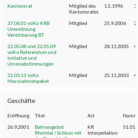
Kantonsrat
Mitglied des
1.5.1996
3
Kantonsrates
37.06.01 voKo KRB
Mitglied
25.9.2006
2
Umwidmung
Vereinbarung BT
22.05.08 und 22.05.09
Mitglied
28.11.2005
4
voKo Referendum und
Initiative und
Urnenabstimmungen
22.03.13 voKo
Mitglied
25.11.2003
4
Massnahmenpaket
Geschäfte
Eröffnung
Titel
Art
Numm
26.9.2001
Bahnangebot
KR
51.01.
Rheintal / Schluss mit
Interpellation