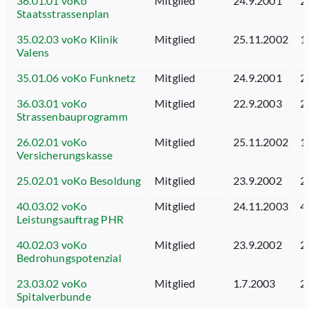
36.01.01 voKo
Mitglied
24.9.2001
2
Staatsstrassenplan
35.02.03 voKo Klinik
Mitglied
25.11.2002
1
Valens
35.01.06 voKo Funknetz
Mitglied
24.9.2001
2
36.03.01 voKo
Mitglied
22.9.2003
2
Strassenbauprogramm
26.02.01 voKo
Mitglied
25.11.2002
1
Versicherungskasse
25.02.01 voKo Besoldung
Mitglied
23.9.2002
2
40.03.02 voKo
Mitglied
24.11.2003
4
Leistungsauftrag PHR
40.02.03 voKo
Mitglied
23.9.2002
2
Bedrohungspotenzial
23.03.02 voKo
Mitglied
1.7.2003
2
Spitalverbunde