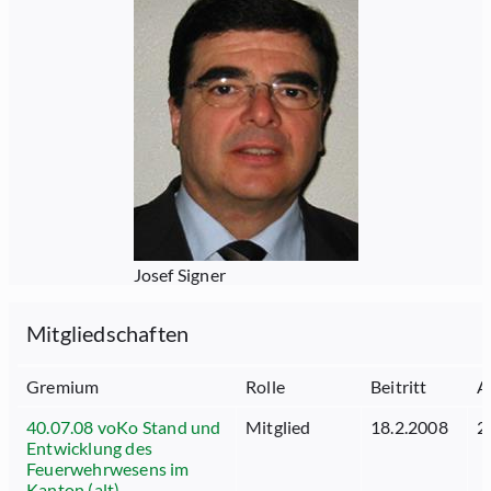
Josef Signer
Mitgliedschaften
Gremium
Rolle
Beitritt
A
40.07.08 voKo Stand und
Mitglied
18.2.2008
2
Entwicklung des
Feuerwehrwesens im
Kanton (alt)