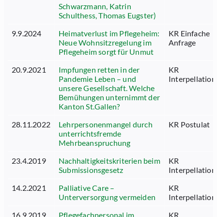
Schwarzmann, Katrin
Schulthess, Thomas Eugster)
9.9.2024
Heimatverlust im Pflegeheim:
KR Einfache
Neue Wohnsitzregelung im
Anfrage
Pflegeheim sorgt für Unmut
20.9.2021
Impfungen retten in der
KR
Pandemie Leben – und
Interpellation
unsere Gesellschaft. Welche
Bemühungen unternimmt der
Kanton St.Gallen?
28.11.2022
Lehrpersonenmangel durch
KR Postulat
unterrichtsfremde
Mehrbeanspruchung
23.4.2019
Nachhaltigkeitskriterien beim
KR
Submissionsgesetz
Interpellation
14.2.2021
Palliative Care –
KR
Unterversorgung vermeiden
Interpellation
16.9.2019
Pflegefachpersonal im
KR