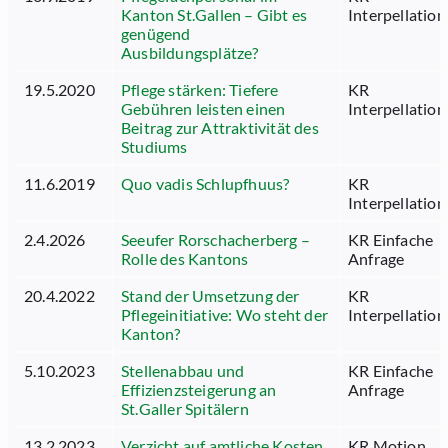
Kanton St.Gallen – Gibt es
Interpellation
genügend
Ausbildungsplätze?
19.5.2020
Pflege stärken: Tiefere
KR
Gebühren leisten einen
Interpellation
Beitrag zur Attraktivität des
Studiums
11.6.2019
Quo vadis Schlupfhuus?
KR
Interpellation
2.4.2026
Seeufer Rorschacherberg –
KR Einfache
Rolle des Kantons
Anfrage
20.4.2022
Stand der Umsetzung der
KR
Pflegeinitiative: Wo steht der
Interpellation
Kanton?
5.10.2023
Stellenabbau und
KR Einfache
Effizienzsteigerung an
Anfrage
St.Galler Spitälern
13.2.2023
Verzicht auf amtliche Kosten
KR Motion