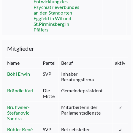
Entwicklung des
Psychiatrieverbundes
an den Standorten
Eggfeld in Wil und
St.Pirminsberg in
Pfäfers
Mitglieder
Name
Partei
Beruf
aktiv
Böhi Erwin
SVP
Inhaber
Beratungsfirma
Brändle Karl
Die
Gemeindepräsident
Mitte
Brühwiler-
Mitarbeiterin der
Stefanovic
Parlamentsdienste
Sandra
Bühler René
SVP
Betriebsleiter