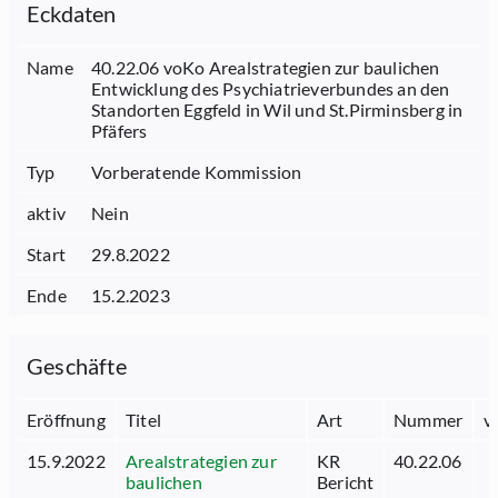
Eckdaten
Name
40.22.06 voKo Arealstrategien zur baulichen
Entwicklung des Psychiatrieverbundes an den
Standorten Eggfeld in Wil und St.Pirminsberg in
Pfäfers
Typ
Vorberatende Kommission
aktiv
Nein
Start
29.8.2022
Ende
15.2.2023
Geschäfte
Eröffnung
Titel
Art
Nummer
v
15.9.2022
Arealstrategien zur
KR
40.22.06
baulichen
Bericht