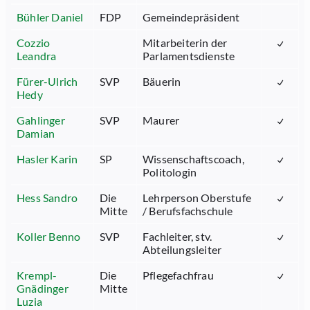
Bühler Daniel
FDP
Gemeindepräsident
Cozzio
Mitarbeiterin der
Leandra
Parlamentsdienste
Fürer-Ulrich
SVP
Bäuerin
Hedy
Gahlinger
SVP
Maurer
Damian
Hasler Karin
SP
Wissenschaftscoach,
Politologin
Hess Sandro
Die
Lehrperson Oberstufe
Mitte
/ Berufsfachschule
Koller Benno
SVP
Fachleiter, stv.
Abteilungsleiter
Krempl-
Die
Pflegefachfrau
Gnädinger
Mitte
Luzia