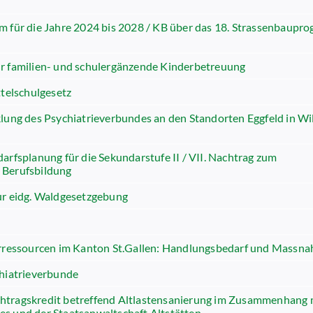
m für die Jahre 2024 bis 2028 / KB über das 18. Strassenbaup
ür familien- und schulergänzende Kinderbetreuung
ttelschulgesetz
lung des Psychiatrieverbundes an den Standorten Eggfeld in Wi
arfsplanung für die Sekundarstufe II / VII. Nachtrag zum
 Berufsbildung
ur eidg. Waldgesetzgebung
serressourcen im Kanton St.Gallen: Handlungsbedarf und Massn
chiatrieverbunde
htragskredit betreffend Altlastensanierung im Zusammenhang 
s und der Staatsanwaltschaft Altstätten