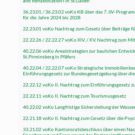
and Rehabilitation» in St.Gallen
36.23.01 / 36.23.02 voKo KB über das 7. öV-Program
für die Jahre 2024 bis 2028
22.23.01 voKo Nachtrag zum Gesetz über Beiträge f
22.22.26 / 22.22.27 voKo XIV. / XV. Nachtrag zum Mi
40.22.06 voKo Arealstrategien zur baulichen Entwick
St.Pirminsberg in Pfäfers
40.22.04 / 22.22.07 voKo Strategische Immobilienbed
Einführungsgesetz zur Bundesgesetzgebung über die
22.22.12 voKo II. Nachtrag zum Einführungsgesetz z
22.22.11 voKo II. Nachtrag zum Tourismusgesetz
40.22.02 voKo Langfristige Sicherstellung der Was
22.21.18 voKo II. Nachtrag zum Gesetz über die Psy
33.21.02 voKo Kantonsratsbeschluss über einen Nac
Erweiterung und Erneuerung des Regionalgefängnisse