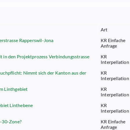
Art
erstrasse Rapperswil-Jona
KR Einfache
Anfrage
lt in den Projektprozess Verbindungsstrasse
KR
Interpellation
chpflicht: Nimmt sich der Kanton aus der
KR
Interpellation
im Linthgebiet
KR
Interpellation
biet Linthebene
KR
Interpellation
o-30-Zone?
KR Einfache
Anfrage