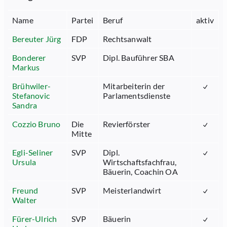
Name
Partei
Beruf
aktiv
Bereuter Jürg
FDP
Rechtsanwalt
Bonderer
SVP
Dipl. Bauführer SBA
Markus
Brühwiler-
Mitarbeiterin der
Stefanovic
Parlamentsdienste
Sandra
Cozzio Bruno
Die
Revierförster
Mitte
Egli-Seliner
SVP
Dipl.
Ursula
Wirtschaftsfachfrau,
Bäuerin, Coachin OA
Freund
SVP
Meisterlandwirt
Walter
Fürer-Ulrich
SVP
Bäuerin