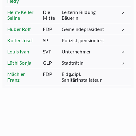
Hedy
Heim-Keller
Die
Leiterin Bildung
Seline
Mitte
Bäuerin
Huber Rolf
FDP
Gemeindepräsident
Kofler Josef
SP
Polizist, pensioniert
Louis Ivan
SVP
Unternehmer
Lüthi Sonja
GLP
Stadträtin
Mächler
FDP
Eidg.dipl.
Franz
Sanitärinstallateur
Renn
Stv. Generalsekretär
Matthias
des Kantonsrates
Sailer Martin
SP
Betreiber Kleintheater
Schwager
Grüne
Geschäftsleiter
Thomas
Mieterverband
Ostschweiz