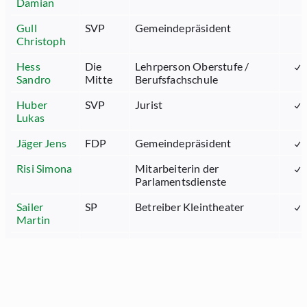
Damian
Gull
SVP
Gemeindepräsident
Christoph
Hess
Die
Lehrperson Oberstufe /
Sandro
Mitte
Berufsfachschule
Huber
SVP
Jurist
Lukas
Jäger Jens
FDP
Gemeindepräsident
Risi Simona
Mitarbeiterin der
Parlamentsdienste
Sailer
SP
Betreiber Kleintheater
Martin
Schmid
SP
Mittelschullehrerin
Susanne
Seger
FDP
Bauingenieur,
Oskar
Geschäftsführer