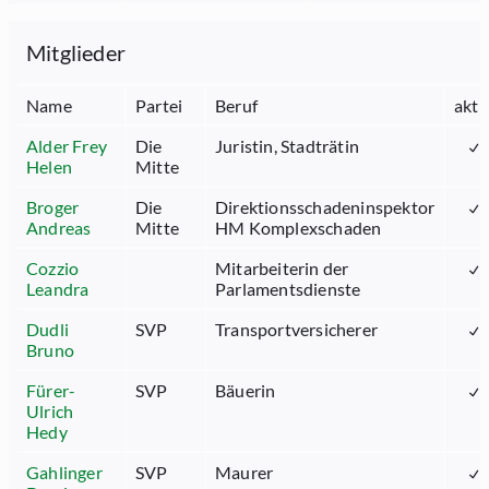
Mitglieder
Name
Partei
Beruf
akti
Alder Frey
Die
Juristin, Stadträtin
Helen
Mitte
Broger
Die
Direktionsschadeninspektor
Andreas
Mitte
HM Komplexschaden
Cozzio
Mitarbeiterin der
Leandra
Parlamentsdienste
Dudli
SVP
Transportversicherer
Bruno
Fürer-
SVP
Bäuerin
Ulrich
Hedy
Gahlinger
SVP
Maurer