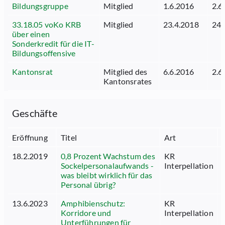
Bildungsgruppe
Mitglied
1.6.2016
2.6
33.18.05 voKo KRB
Mitglied
23.4.2018
24.
über einen
Sonderkredit für die IT-
Bildungsoffensive
Kantonsrat
Mitglied des
6.6.2016
2.6
Kantonsrates
Geschäfte
Eröffnung
Titel
Art
18.2.2019
0,8 Prozent Wachstum des
KR
Sockelpersonalaufwands -
Interpellation
was bleibt wirklich für das
Personal übrig?
13.6.2023
Amphibienschutz:
KR
Korridore und
Interpellation
Unterführungen für