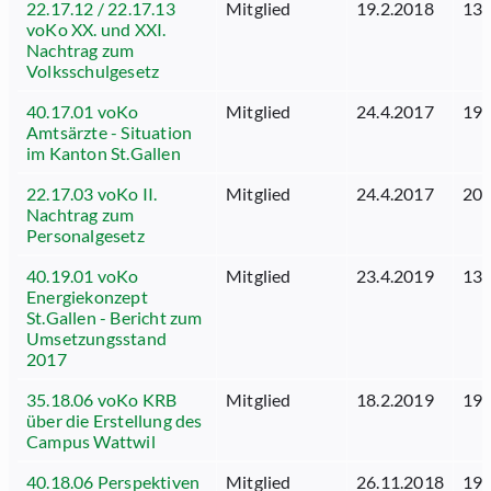
22.17.12 / 22.17.13
Mitglied
19.2.2018
13.
voKo XX. und XXI.
Nachtrag zum
Volksschulgesetz
40.17.01 voKo
Mitglied
24.4.2017
19.
Amtsärzte - Situation
im Kanton St.Gallen
22.17.03 voKo II.
Mitglied
24.4.2017
20.
Nachtrag zum
Personalgesetz
40.19.01 voKo
Mitglied
23.4.2019
13.
Energiekonzept
St.Gallen - Bericht zum
Umsetzungsstand
2017
35.18.06 voKo KRB
Mitglied
18.2.2019
19.
über die Erstellung des
Campus Wattwil
40.18.06 Perspektiven
Mitglied
26.11.2018
19.