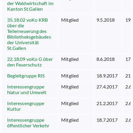
der Waldwirtschaft im
Kanton St.Gallen
35.18.02 voKo KRB
Mitglied
9.5.2018
19.
über die
Teilerneuerung des
Bibliotheksgebäudes
der Universität
St.Gallen
22.18.09 voKo G über
Mitglied
8.6.2018
17.
den Feuerschutz
Begleitgruppe RIS
Mitglied
18.9.2017
21.
Interessengruppe
Mitglied
27.4.2017
2.6
Natur und Umwelt
Interessengruppe
Mitglied
21.2.2017
2.6
Kultur
Interessengruppe
Mitglied
18.7.2017
2.6
öffentlicher Verkehr