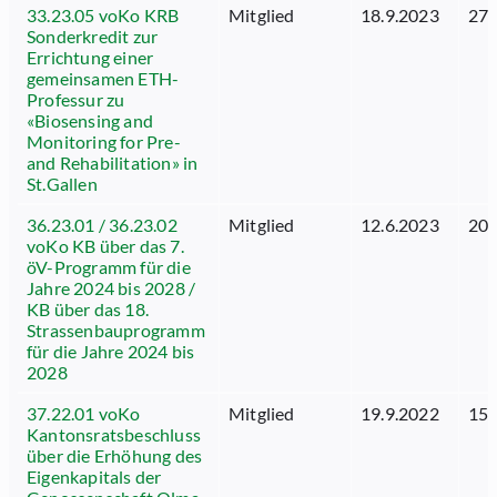
33.23.05 voKo KRB
Mitglied
18.9.2023
27.
Sonderkredit zur
Errichtung einer
gemeinsamen ETH-
Professur zu
«Biosensing and
Monitoring for Pre-
and Rehabilitation» in
St.Gallen
36.23.01 / 36.23.02
Mitglied
12.6.2023
20.
voKo KB über das 7.
öV-Programm für die
Jahre 2024 bis 2028 /
KB über das 18.
Strassenbauprogramm
für die Jahre 2024 bis
2028
37.22.01 voKo
Mitglied
19.9.2022
15.
Kantonsratsbeschluss
über die Erhöhung des
Eigenkapitals der