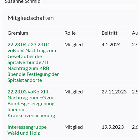
Susanne Schmid
Mitgliedschaften
Gremium
Rolle
Beitritt
Aus
22.23.04 / 23.23.01
Mitglied
4.1.2024
27.
voKo V. Nachtrag zum
Gesetz über die
Spitalverbunde / II.
Nachtrag zum KRB
über die Festlegung der
Spitalstandorte
22.23.03 voKo XIII.
Mitglied
27.11.2023
2.5
Nachtrag zum EG zur
Bundesgesetzgebung
über die
Krankenversicherung
Interessengruppe
Mitglied
19.9.2023
2.6
Wald und Holz