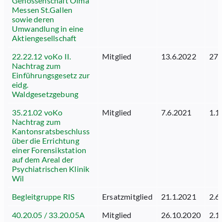
Genossenschaft Olma
Messen St.Gallen
sowie deren
Umwandlung in eine
Aktiengesellschaft
22.22.12 voKo II.
Mitglied
13.6.2022
27.
Nachtrag zum
Einführungsgesetz zur
eidg.
Waldgesetzgebung
35.21.02 voKo
Mitglied
7.6.2021
1.1
Nachtrag zum
Kantonsratsbeschluss
über die Errichtung
einer Forensikstation
auf dem Areal der
Psychiatrischen Klinik
Wil
Begleitgruppe RIS
Ersatzmitglied
21.1.2021
2.6
40.20.05 / 33.20.05A
Mitglied
26.10.2020
2.1