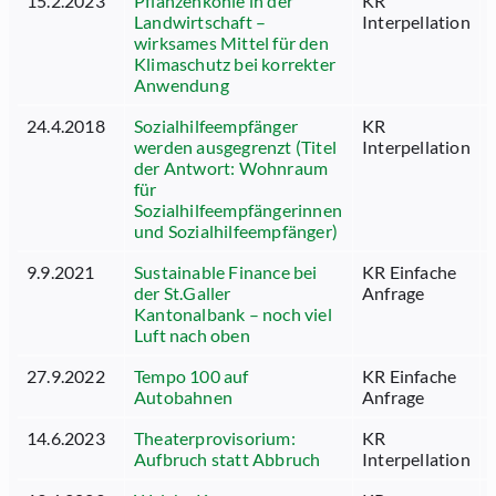
15.2.2023
Pflanzenkohle in der
KR
Landwirtschaft –
Interpellation
wirksames Mittel für den
Klimaschutz bei korrekter
Anwendung
24.4.2018
Sozialhilfeempfänger
KR
werden ausgegrenzt (Titel
Interpellation
der Antwort: Wohnraum
für
Sozialhilfeempfängerinnen
und Sozialhilfeempfänger)
9.9.2021
Sustainable Finance bei
KR Einfache
der St.Galler
Anfrage
Kantonalbank – noch viel
Luft nach oben
27.9.2022
Tempo 100 auf
KR Einfache
Autobahnen
Anfrage
14.6.2023
Theaterprovisorium:
KR
Aufbruch statt Abbruch
Interpellation