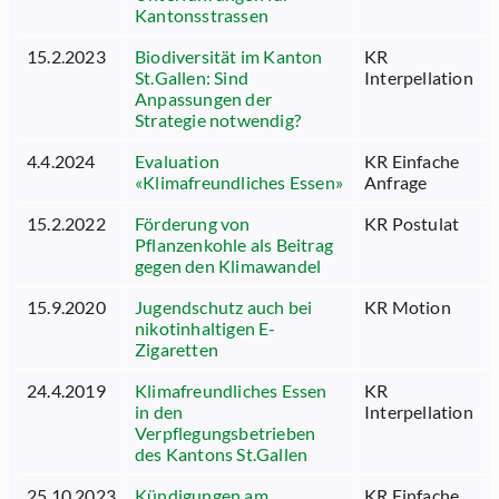
Kantonsstrassen
15.2.2023
Biodiversität im Kanton
KR
St.Gallen: Sind
Interpellation
Anpassungen der
Strategie notwendig?
4.4.2024
Evaluation
KR Einfache
«Klimafreundliches Essen»
Anfrage
15.2.2022
Förderung von
KR Postulat
Pflanzenkohle als Beitrag
gegen den Klimawandel
15.9.2020
Jugendschutz auch bei
KR Motion
nikotinhaltigen E-
Zigaretten
24.4.2019
Klimafreundliches Essen
KR
in den
Interpellation
Verpflegungsbetrieben
des Kantons St.Gallen
25.10.2023
Kündigungen am
KR Einfache