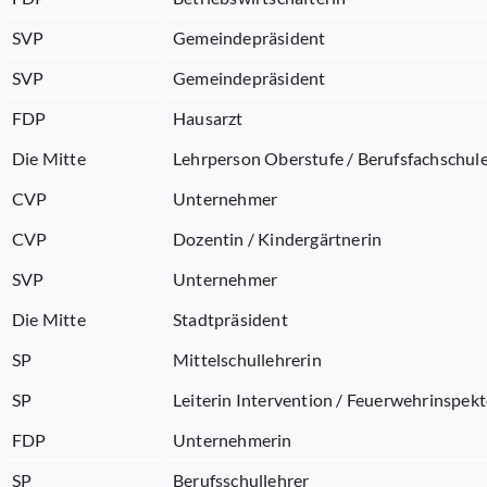
SVP
Gemeindepräsident
SVP
Gemeindepräsident
FDP
Hausarzt
Die Mitte
Lehrperson Oberstufe / Berufsfachschul
CVP
Unternehmer
CVP
Dozentin / Kindergärtnerin
SVP
Unternehmer
Die Mitte
Stadtpräsident
SP
Mittelschullehrerin
SP
Leiterin Intervention / Feuerwehrinspekt
FDP
Unternehmerin
SP
Berufsschullehrer