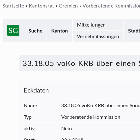
Startseite
Kantonsrat
Gremien
Vorberatende Kommissio
Mitteilungen
SG
Suche
Kanton
Stad
Vernehmlassungen
33.18.05 voKo KRB über einen S
Eckdaten
Name
33.18.05 voKo KRB über einen Sonde
Typ
Vorberatende Kommission
aktiv
Nein
Start
23.4.2018