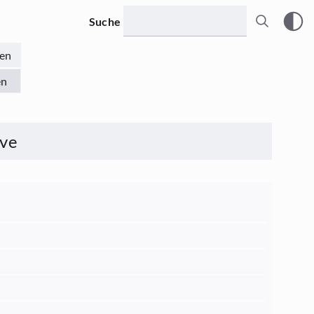
Suche
en
en
ive