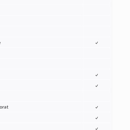
e
orat