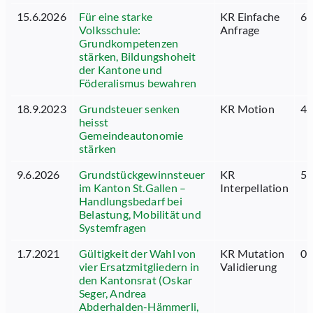
15.6.2026
Für eine starke
KR Einfache
61
Volksschule:
Anfrage
Grundkompetenzen
stärken, Bildungshoheit
der Kantone und
Föderalismus bewahren
18.9.2023
Grundsteuer senken
KR Motion
42
heisst
Gemeindeautonomie
stärken
9.6.2026
Grundstückgewinnsteuer
KR
51
im Kanton St.Gallen –
Interpellation
Handlungsbedarf bei
Belastung, Mobilität und
Systemfragen
1.7.2021
Gültigkeit der Wahl von
KR Mutation
01
vier Ersatzmitgliedern in
Validierung
den Kantonsrat (Oskar
Seger, Andrea
Abderhalden-Hämmerli,