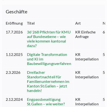
Geschäfte
Eröffnung
Titel
Art
N
17.7.2026
36'268 Pflichten für KMU
KR Einfache
61
auf Bundesebene – wie
Anfrage
viele kommen kantonal
dazu?
1.12.2025
Digitale Transformation
KR
51
und KI im
Interpellation
Baubewilligungsverfahren
2.3.2026
Dreifacher
KR
51
Standortnachteil für
Interpellation
Familienunternehmen im
Kanton St.Gallen – jetzt
handeln!
2.12.2024
Engpassbeseitigung
KR
51
St.Gallen – wie weiter?
Interpellation