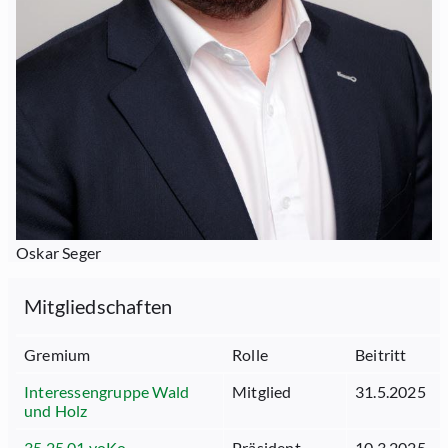
Oskar Seger
Mitgliedschaften
Gremium
Rolle
Beitritt
Interessengruppe Wald
Mitglied
31.5.2025
und Holz
35.25.01 voKo
Präsident
10.3.2025