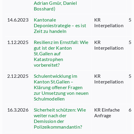
Adrian Gmür, Daniel
Bosshard)
14.6.2023
Kantonale
KR
51
Deponiestrategie – es ist
Interpellation
Zeit zu handeln
1.12.2025
Resilienz im Ernstfall: Wie
KR
51
gut ist der Kanton
Interpellation
St.Gallen auf
Katastrophen
vorbereitet?
2.12.2025
Schulentwicklung im
KR
51
Kanton St.Gallen –
Interpellation
Klärung offener Fragen
zur Umsetzung von neuen
Schulmodellen
16.3.2026
Sicherheit schützen: Wie
KR Einfache
61
weiter nach der
Anfrage
Demission der
Polizeikommandantin?