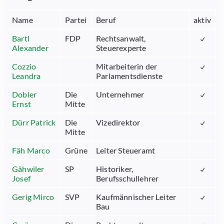
Name
Partei
Beruf
aktiv
Bartl
FDP
Rechtsanwalt,
Alexander
Steuerexperte
Cozzio
Mitarbeiterin der
Leandra
Parlamentsdienste
Dobler
Die
Unternehmer
Ernst
Mitte
Dürr Patrick
Die
Vizedirektor
Mitte
Fäh Marco
Grüne
Leiter Steueramt
Gähwiler
SP
Historiker,
Josef
Berufsschullehrer
Gerig Mirco
SVP
Kaufmännischer Leiter
Bau