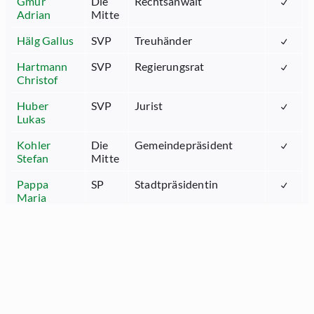
Gmür
Die
Rechtsanwalt
Adrian
Mitte
Hälg Gallus
SVP
Treuhänder
Hartmann
SVP
Regierungsrat
Christof
Huber
SVP
Jurist
Lukas
Kohler
Die
Gemeindepräsident
Stefan
Mitte
Pappa
SP
Stadtpräsidentin
Maria
Schmid
SVP
IT-Auditor
Sascha
Schuler
FDP
Jurist
Ruben
Seger Oskar
FDP
Bauingenieur,