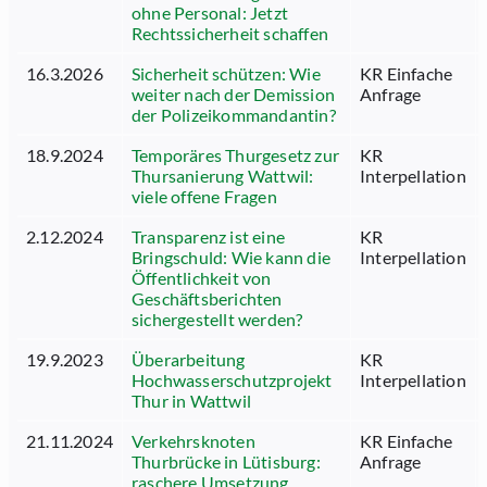
ohne Personal: Jetzt
Rechtssicherheit schaffen
16.3.2026
Sicherheit schützen: Wie
KR Einfache
weiter nach der Demission
Anfrage
der Polizeikommandantin?
18.9.2024
Temporäres Thurgesetz zur
KR
Thursanierung Wattwil:
Interpellation
viele offene Fragen
2.12.2024
Transparenz ist eine
KR
Bringschuld: Wie kann die
Interpellation
Öffentlichkeit von
Geschäftsberichten
sichergestellt werden?
19.9.2023
Überarbeitung
KR
Hochwasserschutzprojekt
Interpellation
Thur in Wattwil
21.11.2024
Verkehrsknoten
KR Einfache
Thurbrücke in Lütisburg:
Anfrage
raschere Umsetzung