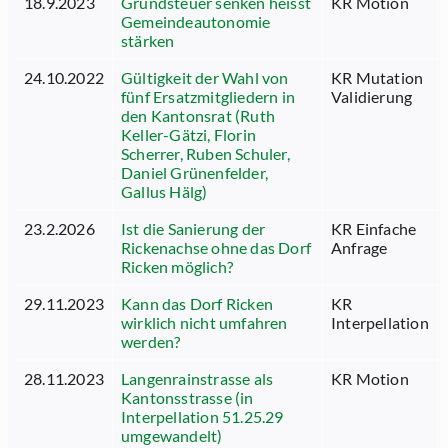
18.9.2023
Grundsteuer senken heisst
KR Motion
Gemeindeautonomie
stärken
24.10.2022
Gültigkeit der Wahl von
KR Mutation
fünf Ersatzmitgliedern in
Validierung
den Kantonsrat (Ruth
Keller-Gätzi, Florin
Scherrer, Ruben Schuler,
Daniel Grünenfelder,
Gallus Hälg)
23.2.2026
Ist die Sanierung der
KR Einfache
Rickenachse ohne das Dorf
Anfrage
Ricken möglich?
29.11.2023
Kann das Dorf Ricken
KR
wirklich nicht umfahren
Interpellation
werden?
28.11.2023
Langenrainstrasse als
KR Motion
Kantonsstrasse (in
Interpellation 51.25.29
umgewandelt)