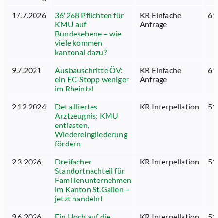
17.7.2026
36'268 Pflichten für
KR Einfache
61
KMU auf
Anfrage
Bundesebene – wie
viele kommen
kantonal dazu?
9.7.2021
Ausbauschritte ÖV:
KR Einfache
61
ein EC-Stopp weniger
Anfrage
im Rheintal
2.12.2024
Detailliertes
KR Interpellation
51
Arztzeugnis: KMU
entlasten,
Wiedereingliederung
fördern
2.3.2026
Dreifacher
KR Interpellation
51
Standortnachteil für
Familienunternehmen
im Kanton St.Gallen –
jetzt handeln!
9.6.2026
Ein Hoch auf die
KR Interpellation
51