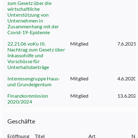
zum Gesetz über die
wirtschaftliche
Unterstützung von
Unternehmen in
Zusammenhang mit der
Covid-19-Epidemie
22.21.06 voKo III.
Mitglied
7.6.2021
Nachtrag zum Gesetz über
Inkassohilfe und
Vorschüsse für
Unterhaltsbeiträge
Interessengruppe Haus-
Mitglied
4.6.2020
und Grundeigentum
Finanzkommission
Mitglied
13.6.202
2020/2024
Geschäfte
Eröffnung
Titel
Art
Nu