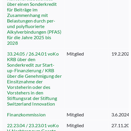
über einen Sonderkredit
für Beiträge im
Zusammenhang mit
Belastungen durch per-
und polyfluorierte
Alkylverbindungen (PFAS)
für die Jahre 2025 bis
2028
33.24.05 / 26.24.01 voKo
Mitglied
19.2.202
KRB über den
Sonderkredit zur Start-
up-Finanzierung / KRB
über die Genehmigung der
Einsitznahme der
Vorsteherin oder des
Vorstehers in den
Stiftungsrat der Stiftung
Switzerland Innovation
Finanzkommission
Mitglied
3.6.2024
22.23.04 / 23.23.01 voKo
Mitglied
27.11.20
V. Nachtrag zum Gesetz