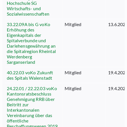
Hochschule SG
Wirtschafts- und
Sozialwissenschaften
33.22.09A bis G voKo
Mitglied
13.6.202
Erhöhung des
Eigenkapitals der
Spitalverbunde und
Darlehensgewährung an
die Spitalregion Rheintal
Werdenberg
Sarganserland
40.22.03 voKo Zukunft
Mitglied
19.4.202
des Spitals Walenstadt
24.22.01 / 22.22.03 voKo
Mitglied
19.4.202
Kantonsratsbeschluss
Genehmigung RRB über
Beitritt zur
Interkantonalen
Vereinbarung über das
öffentliche
Beschaffungswesen 2019