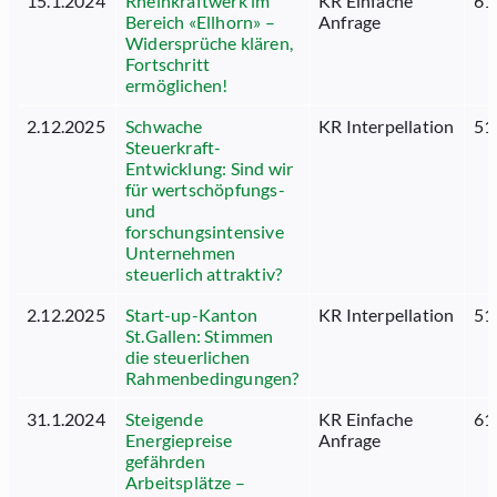
15.1.2024
Rheinkraftwerk im
KR Einfache
61
Bereich «Ellhorn» –
Anfrage
Widersprüche klären,
Fortschritt
ermöglichen!
2.12.2025
Schwache
KR Interpellation
51
Steuerkraft-
Entwicklung: Sind wir
für wertschöpfungs-
und
forschungsintensive
Unternehmen
steuerlich attraktiv?
2.12.2025
Start-up-Kanton
KR Interpellation
51
St.Gallen: Stimmen
die steuerlichen
Rahmenbedingungen?
31.1.2024
Steigende
KR Einfache
61
Energiepreise
Anfrage
gefährden
Arbeitsplätze –