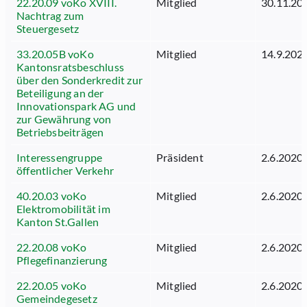
22.20.09 voKo XVIII.
Mitglied
30.11.20
Nachtrag zum
Steuergesetz
33.20.05B voKo
Mitglied
14.9.202
Kantonsratsbeschluss
über den Sonderkredit zur
Beteiligung an der
Innovationspark AG und
zur Gewährung von
Betriebsbeiträgen
Interessengruppe
Präsident
2.6.2020
öffentlicher Verkehr
40.20.03 voKo
Mitglied
2.6.2020
Elektromobilität im
Kanton St.Gallen
22.20.08 voKo
Mitglied
2.6.2020
Pflegefinanzierung
22.20.05 voKo
Mitglied
2.6.2020
Gemeindegesetz