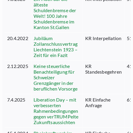
älteste
Schuldenbremse der
Welt! 100 Jahre
Schuldenbremse im
Kanton St.Gallen
20.4.2022
Jubiläum
KR Interpellation
51
Zollanschlussvertrag
Liechtenstein 1923 –
Zeit für ein Fazit
2.12.2025
Keine steuerliche
KR
41
Benachteiligung für
Standesbegehren
Schweizer
Grenzgänger in der
beruflichen Vorsorge
7.4.2025
Liberation Day – mit
KR Einfache
61
verbesserten
Anfrage
Rahmenbedingungen
gegen verTRUMPelte
Zukunftsaussichten