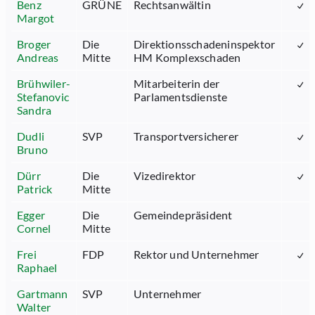
Benz
GRÜNE
Rechtsanwältin
Margot
Broger
Die
Direktionsschadeninspektor
Andreas
Mitte
HM Komplexschaden
Brühwiler-
Mitarbeiterin der
Stefanovic
Parlamentsdienste
Sandra
Dudli
SVP
Transportversicherer
Bruno
Dürr
Die
Vizedirektor
Patrick
Mitte
Egger
Die
Gemeindepräsident
Cornel
Mitte
Frei
FDP
Rektor und Unternehmer
Raphael
Gartmann
SVP
Unternehmer
Walter