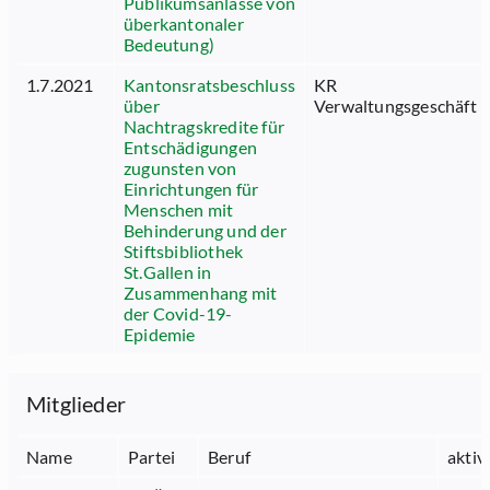
Publikumsanlässe von
überkantonaler
Bedeutung)
1.7.2021
Kantonsratsbeschluss
KR
über
Verwaltungsgeschäft
Nachtragskredite für
Entschädigungen
zugunsten von
Einrichtungen für
Menschen mit
Behinderung und der
Stiftsbibliothek
St.Gallen in
Zusammenhang mit
der Covid-19-
Epidemie
Mitglieder
Name
Partei
Beruf
aktiv