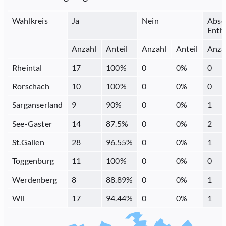
Wahlkreis
Ja
Nein
Abse
Enth
Anzahl
Anteil
Anzahl
Anteil
Anza
Rheintal
17
100
%
0
0
%
0
Rorschach
10
100
%
0
0
%
0
Sarganserland
9
90
%
0
0
%
1
See-Gaster
14
87.5
%
0
0
%
2
St.Gallen
28
96.55
%
0
0
%
1
Toggenburg
11
100
%
0
0
%
0
Werdenberg
8
88.89
%
0
0
%
1
Wil
17
94.44
%
0
0
%
1