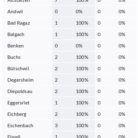
Andwil
0
0
%
0
0
%
Bad Ragaz
1
100
%
0
0
%
Balgach
1
100
%
0
0
%
Benken
0
0
%
0
0
%
Buchs
2
100
%
0
0
%
Bütschwil
2
100
%
0
0
%
Degersheim
2
100
%
0
0
%
Diepoldsau
2
100
%
0
0
%
Eggersriet
1
100
%
0
0
%
Eichberg
2
100
%
0
0
%
Eschenbach
3
100
%
0
0
%
Flawil
1
100
%
0
0
%