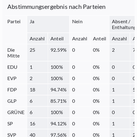
Abstimmungsergebnis nach Parteien
Partei
Ja
Nein
Absent /
Enthaltung
Anzahl
Anteil
Anzahl
Anteil
Anzahl
A
Die
25
92.59
%
0
0
%
2
7
Mitte
EDU
1
100
%
0
0
%
0
0
EVP
2
100
%
0
0
%
0
0
FDP
18
94.74
%
0
0
%
1
5
GLP
6
85.71
%
0
0
%
1
1
GRÜNE
6
100
%
0
0
%
0
0
SP
16
94.12
%
0
0
%
1
5
SVP
40
97.56
%
0
0
%
1
2