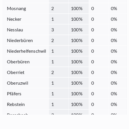
Mosnang
2
100
%
0
0
%
Necker
1
100
%
0
0
%
Nesslau
3
100
%
0
0
%
Niederbüren
2
100
%
0
0
%
Niederhelfenschwil
1
100
%
0
0
%
Oberbüren
1
100
%
0
0
%
Oberriet
2
100
%
0
0
%
Oberuzwil
1
100
%
0
0
%
Pfäfers
1
100
%
0
0
%
Rebstein
1
100
%
0
0
%
Rorschach
3
100
%
0
0
%
Sargans
1
50
%
0
0
%