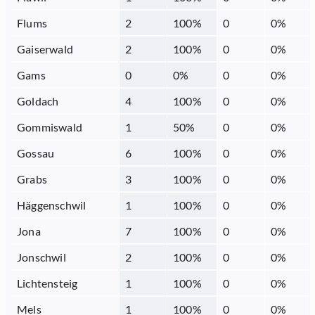
Flums
2
100
%
0
0
%
Gaiserwald
2
100
%
0
0
%
Gams
0
0
%
0
0
%
Goldach
4
100
%
0
0
%
Gommiswald
1
50
%
0
0
%
Gossau
6
100
%
0
0
%
Grabs
3
100
%
0
0
%
Häggenschwil
1
100
%
0
0
%
Jona
7
100
%
0
0
%
Jonschwil
2
100
%
0
0
%
Lichtensteig
1
100
%
0
0
%
Mels
1
100
%
0
0
%