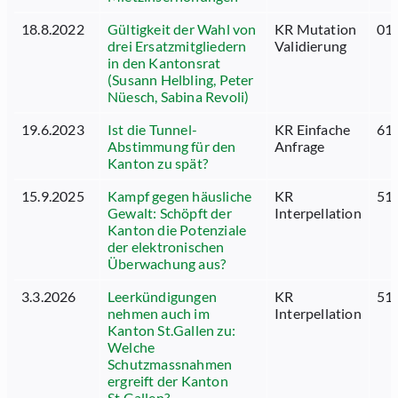
18.8.2022
Gültigkeit der Wahl von
KR Mutation
01.
drei Ersatzmitgliedern
Validierung
in den Kantonsrat
(Susann Helbling, Peter
Nüesch, Sabina Revoli)
19.6.2023
Ist die Tunnel-
KR Einfache
61.
Abstimmung für den
Anfrage
Kanton zu spät?
15.9.2025
Kampf gegen häusliche
KR
51.
Gewalt: Schöpft der
Interpellation
Kanton die Potenziale
der elektronischen
Überwachung aus?
3.3.2026
Leerkündigungen
KR
51.
nehmen auch im
Interpellation
Kanton St.Gallen zu:
Welche
Schutzmassnahmen
ergreift der Kanton
St.Gallen?