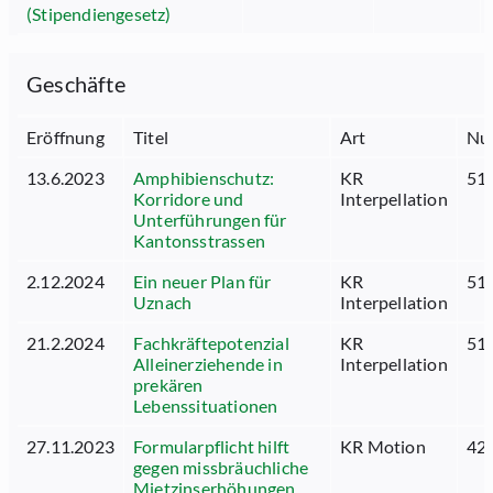
(Stipendiengesetz)
Geschäfte
Eröffnung
Titel
Art
Nu
13.6.2023
Amphibienschutz:
KR
51.
Korridore und
Interpellation
Unterführungen für
Kantonsstrassen
2.12.2024
Ein neuer Plan für
KR
51.
Uznach
Interpellation
21.2.2024
Fachkräftepotenzial
KR
51.
Alleinerziehende in
Interpellation
prekären
Lebenssituationen
27.11.2023
Formularpflicht hilft
KR Motion
42.
gegen missbräuchliche
Mietzinserhöhungen