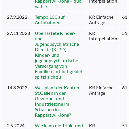
Rapperswil-Jona – quo
Interpellation
vadis?
27.9.2022
Tempo 100 auf
KR Einfache
61.
Autobahnen
Anfrage
27.11.2023
Überlastete Kinder-
KR
51.
und
Interpellation
Jugendpsychiatrische
Dienste (KJPD):
Kinder- und
jugendpsychiatrische
Versorgung von
Familien im Linthgebiet
spitzt sich zu
14.8.2023
Was plant der Kanton
KR Einfache
61.
St.Gallen in der
Anfrage
Gewerbe- und
Industriezone im
Schachen in
Rapperswil-Jona?
2.5.2024
Wie kann die Trink- und
KR
51.