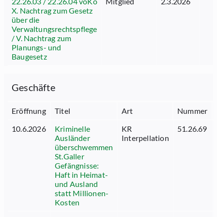
22.26.03 / 22.26.04 voKo
Mitglied
2.3.2026
X. Nachtrag zum Gesetz
über die
Verwaltungsrechtspflege
/ V. Nachtrag zum
Planungs- und
Baugesetz
Geschäfte
Eröffnung
Titel
Art
Nummer
10.6.2026
Kriminelle
KR
51.26.69
Ausländer
Interpellation
überschwemmen
St.Galler
Gefängnisse:
Haft in Heimat-
und Ausland
statt Millionen-
Kosten