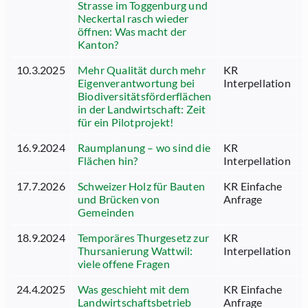
Strasse im Toggenburg und
Neckertal rasch wieder
öffnen: Was macht der
Kanton?
10.3.2025
Mehr Qualität durch mehr
KR
5
Eigenverantwortung bei
Interpellation
Biodiversitätsförderflächen
in der Landwirtschaft: Zeit
für ein Pilotprojekt!
16.9.2024
Raumplanung – wo sind die
KR
5
Flächen hin?
Interpellation
17.7.2026
Schweizer Holz für Bauten
KR Einfache
6
und Brücken von
Anfrage
Gemeinden
18.9.2024
Temporäres Thurgesetz zur
KR
5
Thursanierung Wattwil:
Interpellation
viele offene Fragen
24.4.2025
Was geschieht mit dem
KR Einfache
6
Landwirtschaftsbetrieb
Anfrage