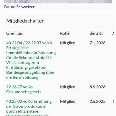
Bruno Schweizer
Mitgliedschaften
Gremium
Rolle
Beitritt
A
40.22.04 / 22.22.07 voKo
Mitglied
7.1.2026
Strategische
Immobilienbedarfsplanung
für die Sekundarstufe II /
VII. Nachtrag zum
Einführungsgesetz zur
Bundesgesetzgebung über
die Berufsbildung
22.26.17 voKo
Mitglied
8.6.2026
Gesundheitsgesetz
40.25.02 voKo Erhöhung
Mitglied
2.6.2025
1
der Stromproduktion
durch effizientere
Wasserkraftanlagen im