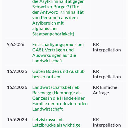
die Asylkriminalität gegen
Schweizer Bürger? (Titel
der Antwort: Kriminalität
von Personen aus dem
Asylbereich mit
afghanischer
Staatsangehörigkeit)
9.6.2026
Entschädigungspraxis bei
KR
5
GAöL-Verträgen und
Interpellation
Auswirkungen auf die
Landwirtschaft
16.9.2025
Guten Boden und Aushub
KR
5
besser nutzen
Interpellation
16.2.2026
Landwirtschaftsbetrieb
KR Einfache
6
Barenegg (Hemberg): als
Anfrage
Ganzes in die Hände einer
Familie der produzierenden
Landwirtschaft
16.9.2024
Letzistrasse mit
KR
5
Letzibrücke als wichtige
Interpellation