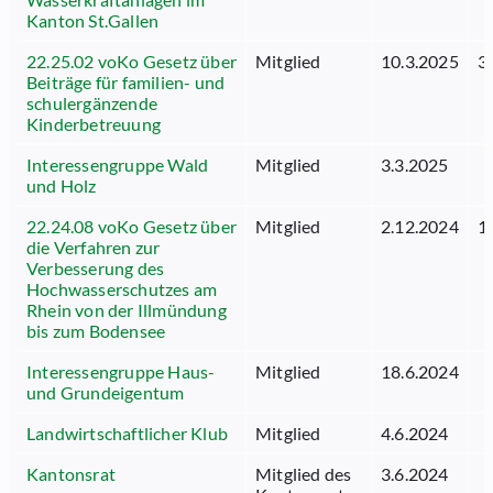
Kanton St.Gallen
22.25.02 voKo Gesetz über
Mitglied
10.3.2025
3
Beiträge für familien- und
schulergänzende
Kinderbetreuung
Interessengruppe Wald
Mitglied
3.3.2025
und Holz
22.24.08 voKo Gesetz über
Mitglied
2.12.2024
1
die Verfahren zur
Verbesserung des
Hochwasserschutzes am
Rhein von der Illmündung
bis zum Bodensee
Interessengruppe Haus-
Mitglied
18.6.2024
und Grundeigentum
Landwirtschaftlicher Klub
Mitglied
4.6.2024
Kantonsrat
Mitglied des
3.6.2024