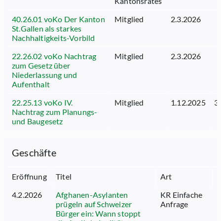
Kantonsrates
40.26.01 voKo Der Kanton
Mitglied
2.3.2026
St.Gallen als starkes
Nachhaltigkeits-Vorbild
22.26.02 voKo Nachtrag
Mitglied
2.3.2026
zum Gesetz über
Niederlassung und
Aufenthalt
22.25.13 voKo IV.
Mitglied
1.12.2025
3
Nachtrag zum Planungs-
und Baugesetz
Geschäfte
Eröffnung
Titel
Art
4.2.2026
Afghanen-Asylanten
KR Einfache
6
prügeln auf Schweizer
Anfrage
Bürger ein: Wann stoppt