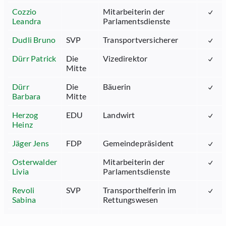
Cozzio
Mitarbeiterin der
Leandra
Parlamentsdienste
Dudli Bruno
SVP
Transportversicherer
Dürr Patrick
Die
Vizedirektor
Mitte
Dürr
Die
Bäuerin
Barbara
Mitte
Herzog
EDU
Landwirt
Heinz
Jäger Jens
FDP
Gemeindepräsident
Osterwalder
Mitarbeiterin der
Livia
Parlamentsdienste
Revoli
SVP
Transporthelferin im
Sabina
Rettungswesen
Sarbach
GRÜNE
Fachlehrer,