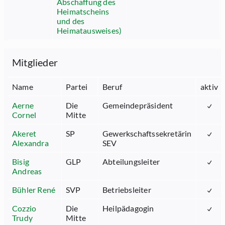
Abschaffung des
Heimatscheins
und des
Heimatausweises)
Mitglieder
Name
Partei
Beruf
aktiv
Aerne
Die
Gemeindepräsident
Cornel
Mitte
Akeret
SP
Gewerkschaftssekretärin
Alexandra
SEV
Bisig
GLP
Abteilungsleiter
Andreas
Bühler René
SVP
Betriebsleiter
Cozzio
Die
Heilpädagogin
Trudy
Mitte