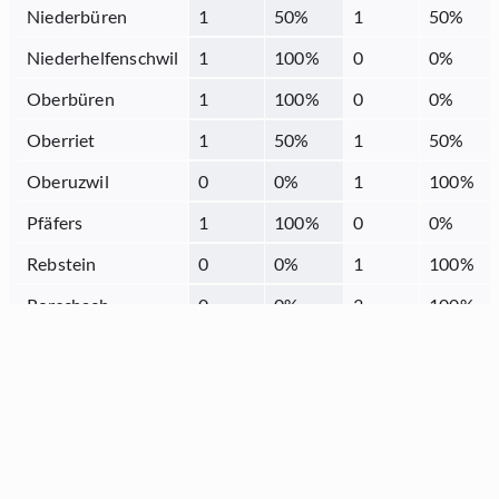
Niederbüren
1
50
%
1
50
%
Niederhelfenschwil
1
100
%
0
0
%
Oberbüren
1
100
%
0
0
%
Oberriet
1
50
%
1
50
%
Oberuzwil
0
0
%
1
100
%
Pfäfers
1
100
%
0
0
%
Rebstein
0
0
%
1
100
%
Rorschach
0
0
%
3
100
%
Sargans
0
0
%
1
50
%
Schmerikon
1
100
%
0
0
%
Schänis
1
100
%
0
0
%
Sennwald
0
0
%
1
100
%