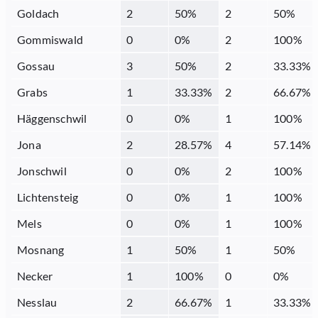
Goldach
2
50
%
2
50
%
Gommiswald
0
0
%
2
100
%
Gossau
3
50
%
2
33.33
%
Grabs
1
33.33
%
2
66.67
%
Häggenschwil
0
0
%
1
100
%
Jona
2
28.57
%
4
57.14
%
Jonschwil
0
0
%
2
100
%
Lichtensteig
0
0
%
1
100
%
Mels
0
0
%
1
100
%
Mosnang
1
50
%
1
50
%
Necker
1
100
%
0
0
%
Nesslau
2
66.67
%
1
33.33
%