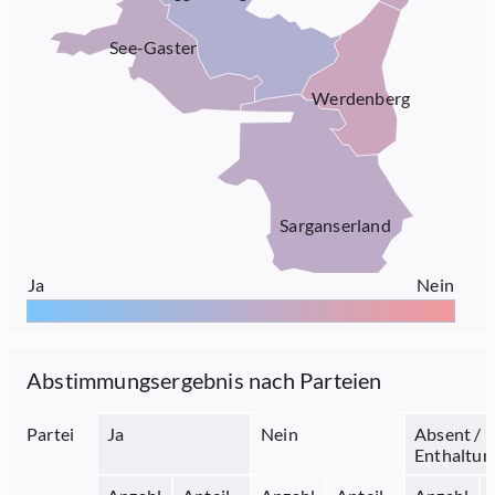
See-Gaster
Werdenberg
Sarganserland
Ja
Nein
Abstimmungsergebnis nach Parteien
Partei
Ja
Nein
Absent /
Enthaltun