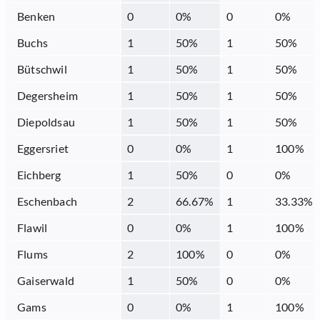
Benken
0
0
%
0
0
%
Buchs
1
50
%
1
50
%
Bütschwil
1
50
%
1
50
%
Degersheim
1
50
%
1
50
%
Diepoldsau
1
50
%
1
50
%
Eggersriet
0
0
%
1
100
%
Eichberg
1
50
%
0
0
%
Eschenbach
2
66.67
%
1
33.33
%
Flawil
0
0
%
1
100
%
Flums
2
100
%
0
0
%
Gaiserwald
1
50
%
0
0
%
Gams
0
0
%
1
100
%