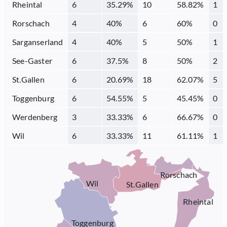
Rheintal
6
35.29
%
10
58.82
%
1
Rorschach
4
40
%
6
60
%
0
Sarganserland
4
40
%
5
50
%
1
See-Gaster
6
37.5
%
8
50
%
2
St.Gallen
6
20.69
%
18
62.07
%
5
Toggenburg
6
54.55
%
5
45.45
%
0
Werdenberg
3
33.33
%
6
66.67
%
0
Wil
6
33.33
%
11
61.11
%
1
Rorschach
Wil
St.Gallen
Rheintal
Toggenburg