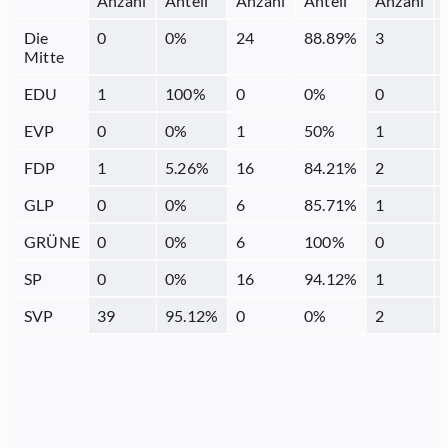
Anzahl
Anteil
Anzahl
Anteil
Anzahl
Die
0
0
%
24
88.89
%
3
Mitte
EDU
1
100
%
0
0
%
0
EVP
0
0
%
1
50
%
1
FDP
1
5.26
%
16
84.21
%
2
GLP
0
0
%
6
85.71
%
1
GRÜNE
0
0
%
6
100
%
0
SP
0
0
%
16
94.12
%
1
SVP
39
95.12
%
0
0
%
2