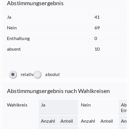
Abstimmungsergebnis
Ja
41
Nein
69
Enthaltung
0
absent
10
relativ
absolut
Abstimmungsergebnis nach Wahlkreisen
Wahlkreis
Ja
Nein
Abs
Ent
Anzahl
Anteil
Anzahl
Anteil
Anz