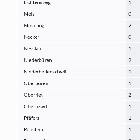
Lichtensteig
1
Mels
0
Mosnang
2
Necker
0
Nesslau
1
Niederbüren
2
Niederhelfenschwil
1
Oberbüren
1
Oberriet
2
Oberuzwil
1
Pfäfers
1
Rebstein
1