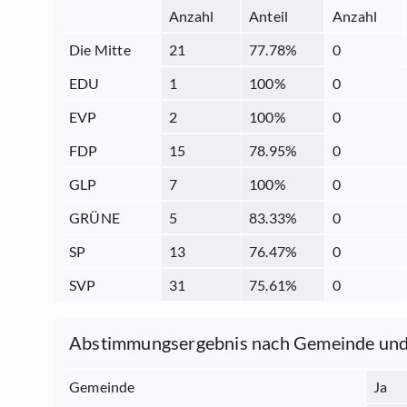
Anzahl
Anteil
Anzahl
Die Mitte
21
77.78
%
0
EDU
1
100
%
0
EVP
2
100
%
0
FDP
15
78.95
%
0
GLP
7
100
%
0
GRÜNE
5
83.33
%
0
SP
13
76.47
%
0
SVP
31
75.61
%
0
Abstimmungsergebnis nach Gemeinde und
Gemeinde
Ja