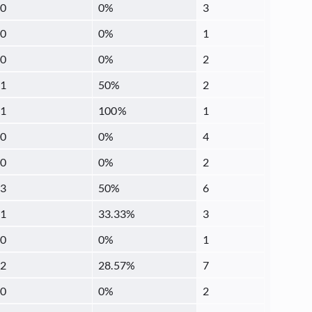
0
0
%
3
0
0
%
1
0
0
%
2
1
50
%
2
1
100
%
1
0
0
%
4
0
0
%
2
3
50
%
6
1
33.33
%
3
0
0
%
1
2
28.57
%
7
0
0
%
2