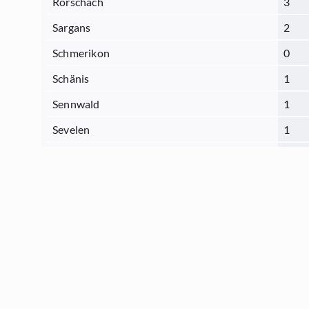
Rorschach
3
Sargans
2
Schmerikon
0
Schänis
1
Sennwald
1
Sevelen
1
St.Gallen
13
Thal
1
Tübach
1
Uznach
1
Uzwil
1
Vilters
2
Waldkirch
1