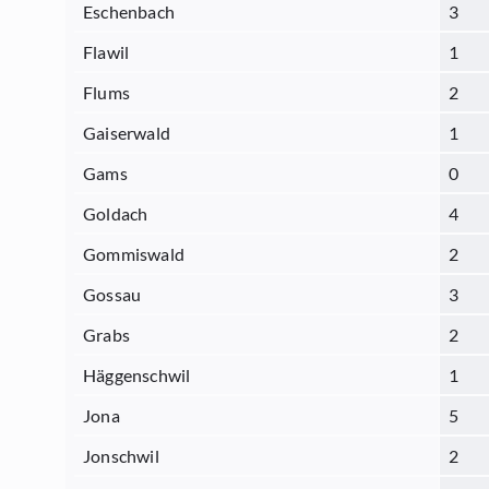
Eschenbach
3
Flawil
1
Flums
2
Gaiserwald
1
Gams
0
Goldach
4
Gommiswald
2
Gossau
3
Grabs
2
Häggenschwil
1
Jona
5
Jonschwil
2