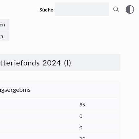
Suche
en
en
teriefonds 2024 (I)
gsergebnis
95
0
0
25