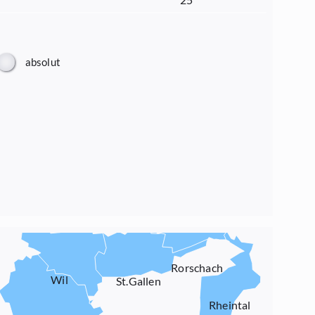
absolut
Rorschach
Wil
St.Gallen
Rheintal