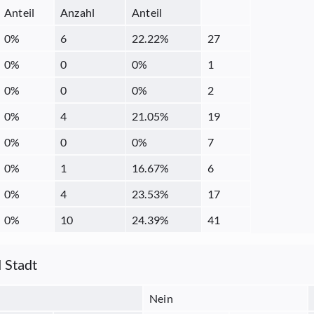
Anteil
Anzahl
Anteil
0
%
6
22.22
%
27
0
%
0
0
%
1
0
%
0
0
%
2
0
%
4
21.05
%
19
0
%
0
0
%
7
0
%
1
16.67
%
6
0
%
4
23.53
%
17
0
%
10
24.39
%
41
 Stadt
Nein