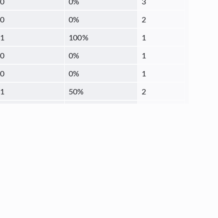
0
0
%
3
0
0
%
2
1
100
%
1
0
0
%
1
0
0
%
1
1
50
%
2
3
18.75
%
16
1
50
%
2
0
0
%
1
0
0
%
1
0
0
%
1
1
33.33
%
3
0
0
%
1