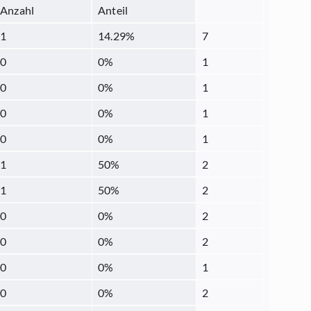
Anzahl
Anteil
1
14.29
%
7
0
0
%
1
0
0
%
1
0
0
%
1
0
0
%
1
1
50
%
2
1
50
%
2
0
0
%
2
0
0
%
2
0
0
%
1
0
0
%
2