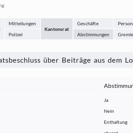
ng
Mitteilungen
Geschäfte
Person
t
Kantonsrat
Polizei
Abstimmungen
Gremi
tsbeschluss über Beiträge aus dem Lot
Abstimmun
Ja
Nein
Enthaltung
absent