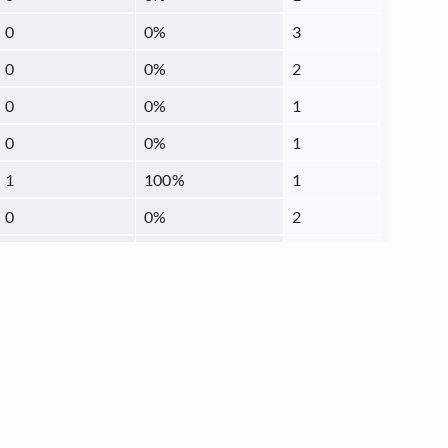
0
0
%
3
0
0
%
2
0
0
%
1
0
0
%
1
1
100
%
1
0
0
%
2
4
25
%
16
0
0
%
2
0
0
%
1
0
0
%
1
0
0
%
1
0
0
%
3