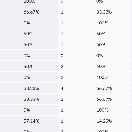
100
%
0
0
%
66.67
%
1
33.33
%
0
%
1
100
%
50
%
1
50
%
50
%
1
50
%
0
%
0
0
%
50
%
2
50
%
0
%
2
100
%
33.33
%
4
66.67
%
33.33
%
2
66.67
%
0
%
1
100
%
57.14
%
1
14.29
%
0
%
2
100
%