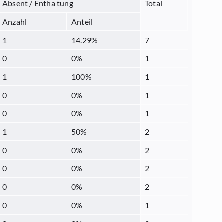
Absent / Enthaltung
Total
Anzahl
Anteil
1
14.29
%
7
0
0
%
1
1
100
%
1
0
0
%
1
0
0
%
1
1
50
%
2
0
0
%
2
0
0
%
2
0
0
%
2
0
0
%
1