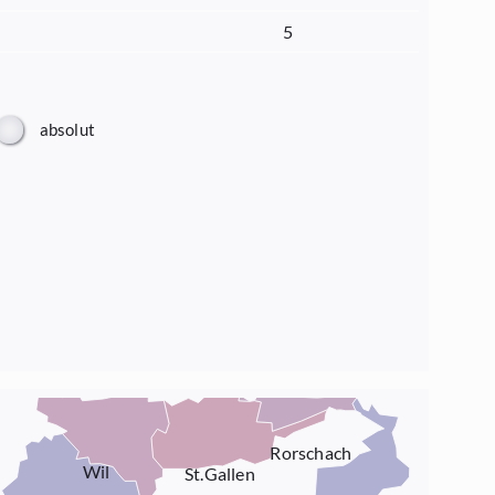
5
absolut
Rorschach
Wil
St.Gallen