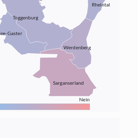
Rheintal
Toggenburg
See-Gaster
Werdenberg
Sarganserland
Nein