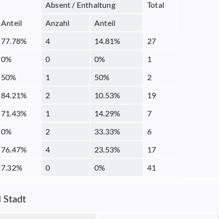
Absent / Enthaltung
Total
Anteil
Anzahl
Anteil
77.78
%
4
14.81
%
27
0
%
0
0
%
1
50
%
1
50
%
2
84.21
%
2
10.53
%
19
71.43
%
1
14.29
%
7
0
%
2
33.33
%
6
76.47
%
4
23.53
%
17
7.32
%
0
0
%
41
 Stadt