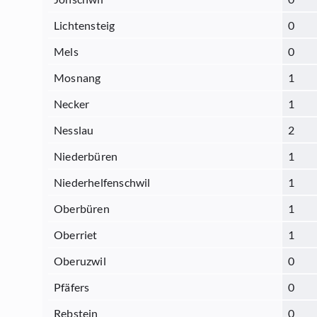
Lichtensteig
0
Mels
0
Mosnang
1
Necker
1
Nesslau
2
Niederbüren
1
Niederhelfenschwil
1
Oberbüren
1
Oberriet
1
Oberuzwil
0
Pfäfers
0
Rebstein
0