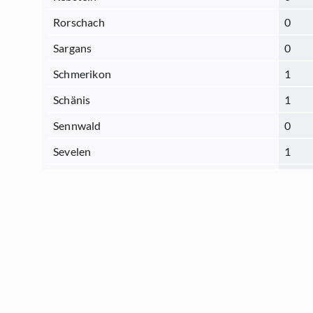
Rorschach
0
Sargans
0
Schmerikon
1
Schänis
1
Sennwald
0
Sevelen
1
St.Gallen
3
Thal
1
Tübach
1
Uznach
0
Uzwil
0
Vilters
2