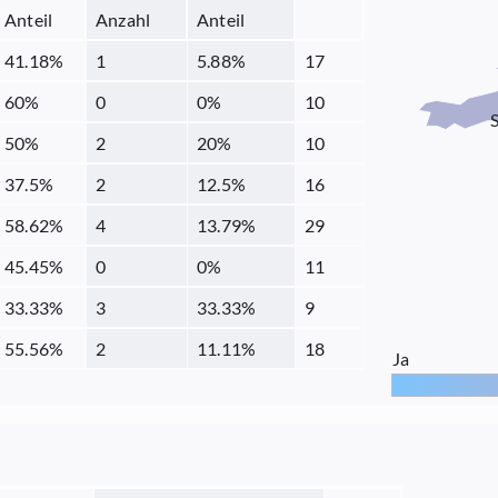
Anteil
Anzahl
Anteil
41.18
%
1
5.88
%
17
60
%
0
0
%
10
50
%
2
20
%
10
37.5
%
2
12.5
%
16
58.62
%
4
13.79
%
29
45.45
%
0
0
%
11
33.33
%
3
33.33
%
9
55.56
%
2
11.11
%
18
Ja