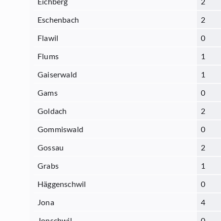
Eichberg
2
Eschenbach
2
Flawil
0
Flums
1
Gaiserwald
1
Gams
0
Goldach
2
Gommiswald
0
Gossau
2
Grabs
1
Häggenschwil
0
Jona
4
Jonschwil
0