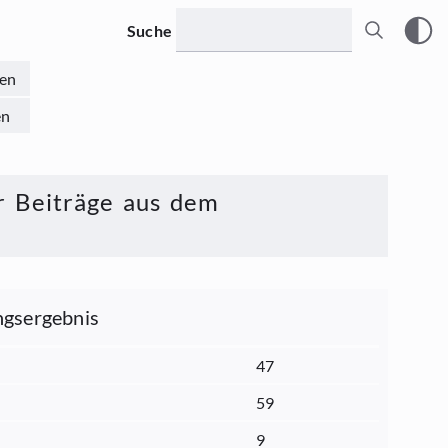
Suche
en
en
r Beiträge aus dem
gsergebnis
47
59
9