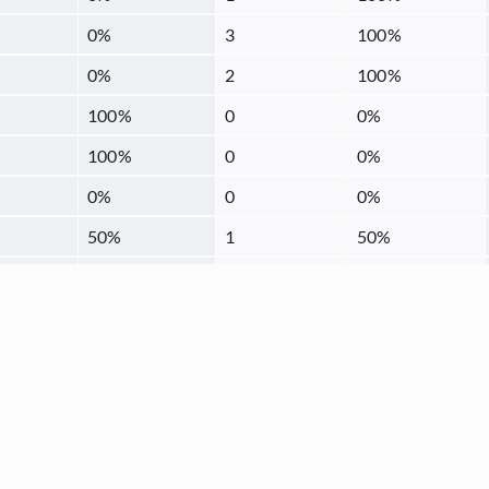
0
%
3
100
%
0
%
2
100
%
100
%
0
0
%
100
%
0
0
%
0
%
0
0
%
50
%
1
50
%
18.75
%
9
56.25
%
50
%
1
50
%
100
%
0
0
%
0
%
1
100
%
0
%
1
100
%
66.67
%
1
33.33
%