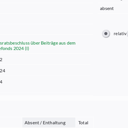
absent
relativ
ratsbeschluss über Beiträge aus dem
efonds 2024 (I)
02
024
24
Absent / Enthaltung
Total