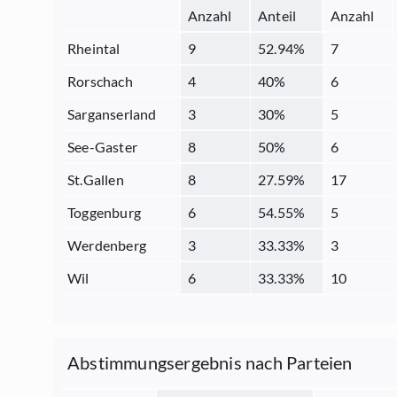
Anzahl
Anteil
Anzahl
Rheintal
9
52.94
%
7
Rorschach
4
40
%
6
Sarganserland
3
30
%
5
See-Gaster
8
50
%
6
St.Gallen
8
27.59
%
17
Toggenburg
6
54.55
%
5
Werdenberg
3
33.33
%
3
Wil
6
33.33
%
10
Abstimmungsergebnis nach Parteien