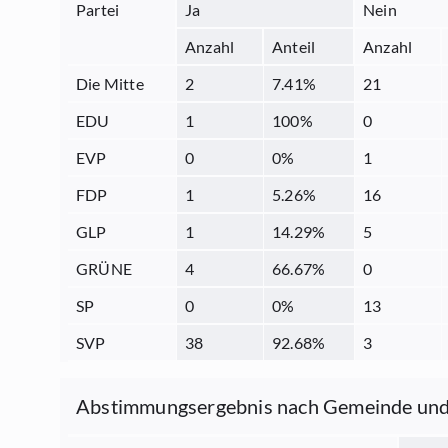
Partei
Ja
Nein
Anzahl
Anteil
Anzahl
Die Mitte
2
7.41
%
21
EDU
1
100
%
0
EVP
0
0
%
1
FDP
1
5.26
%
16
GLP
1
14.29
%
5
GRÜNE
4
66.67
%
0
SP
0
0
%
13
SVP
38
92.68
%
3
Abstimmungsergebnis nach Gemeinde und