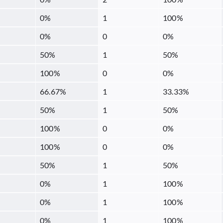
0
%
1
100
%
0
%
0
0
%
50
%
1
50
%
100
%
0
0
%
66.67
%
1
33.33
%
50
%
1
50
%
100
%
0
0
%
100
%
0
0
%
50
%
1
50
%
0
%
1
100
%
0
%
1
100
%
0
%
1
100
%