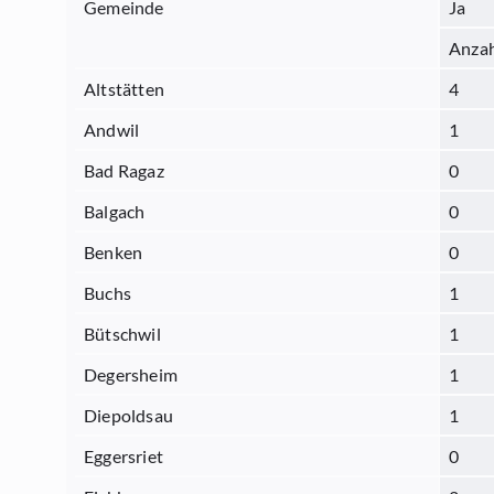
Gemeinde
Ja
Anza
Altstätten
4
Andwil
1
Bad Ragaz
0
Balgach
0
Benken
0
Buchs
1
Bütschwil
1
Degersheim
1
Diepoldsau
1
Eggersriet
0