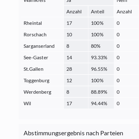
Anzahl
Anteil
Anzahl
Rheintal
17
100
%
0
Rorschach
10
100
%
0
Sarganserland
8
80
%
0
See-Gaster
14
93.33
%
0
St.Gallen
28
96.55
%
0
Toggenburg
12
100
%
0
Werdenberg
8
88.89
%
0
Wil
17
94.44
%
0
Abstimmungsergebnis nach Parteien