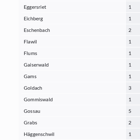
Eggersriet
1
Eichberg
1
Eschenbach
2
Flawil
1
Flums
1
Gaiserwald
1
Gams
1
Goldach
3
Gommiswald
1
Gossau
5
Grabs
2
Häggenschwil
1