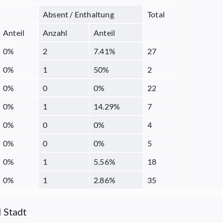
Absent / Enthaltung
Total
Anteil
Anzahl
Anteil
0
%
2
7.41
%
27
0
%
1
50
%
2
0
%
0
0
%
22
0
%
1
14.29
%
7
0
%
0
0
%
4
0
%
0
0
%
5
0
%
1
5.56
%
18
0
%
1
2.86
%
35
 Stadt