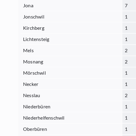
Jona
7
Jonschwil
1
Kirchberg
1
Lichtensteig
1
Mels
2
Mosnang
2
Mörschwil
1
Necker
1
Nesslau
2
Niederbüren
1
Niederhelfenschwil
1
Oberbüren
1