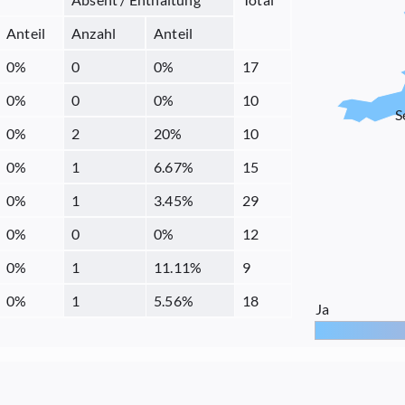
Anteil
Anzahl
Anteil
0
%
0
0
%
17
0
%
0
0
%
10
S
0
%
2
20
%
10
0
%
1
6.67
%
15
0
%
1
3.45
%
29
0
%
0
0
%
12
0
%
1
11.11
%
9
0
%
1
5.56
%
18
Ja