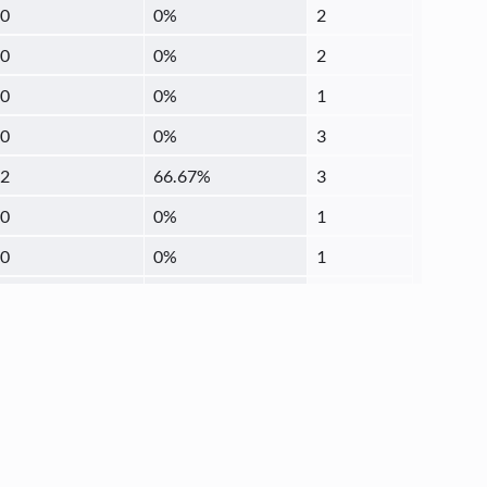
0
0
%
2
0
0
%
2
0
0
%
1
0
0
%
3
2
66.67
%
3
0
0
%
1
0
0
%
1
1
100
%
1
0
0
%
2
1
5.26
%
19
0
0
%
1
0
0
%
2