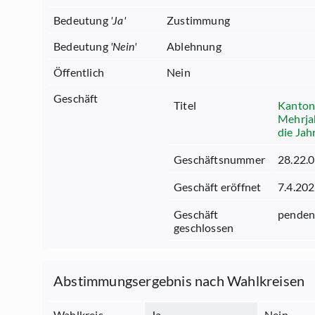
Bedeutung
'
Ja
'
Zustimmung
Bedeutung
'
Nein
'
Ablehnung
Öffentlich
Nein
Geschäft
Titel
Kanton
Mehrja
die Jah
Geschäftsnummer
28.22.
Geschäft eröffnet
7.4.20
Geschäft
penden
geschlossen
Abstimmungsergebnis nach Wahlkreisen
Wahlkreis
Ja
Nein