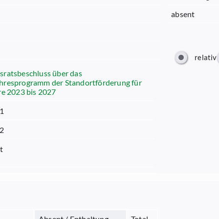
absent
relativ
sratsbeschluss über das
hresprogramm der Standortförderung für
re 2023 bis 2027
01
22
t
Absent / Enthaltung
Total