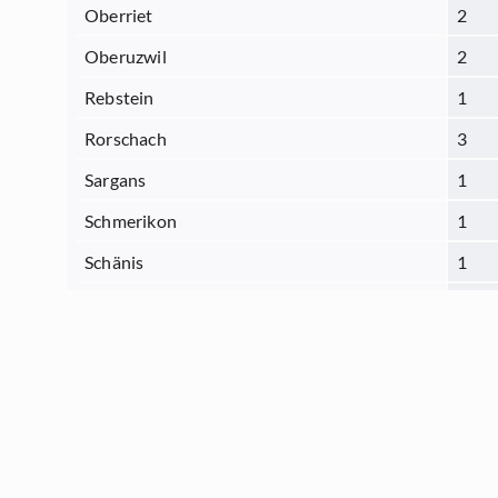
Oberriet
2
Oberuzwil
2
Rebstein
1
Rorschach
3
Sargans
1
Schmerikon
1
Schänis
1
Sennwald
0
Sevelen
2
St.Gallen
18
Thal
1
Tübach
2