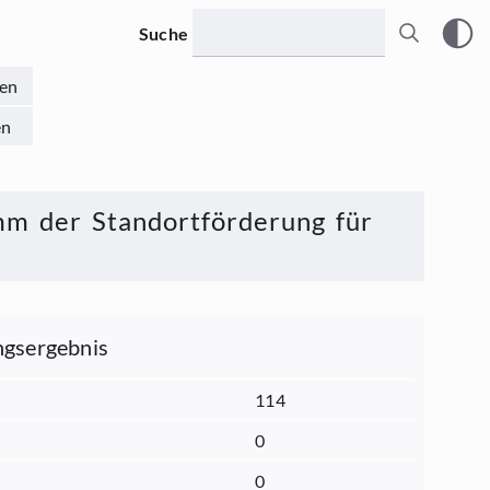
Suche
en
en
mm der Standortförderung für
gsergebnis
114
0
0