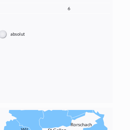
6
absolut
Rorschach
Wil
St.Gallen