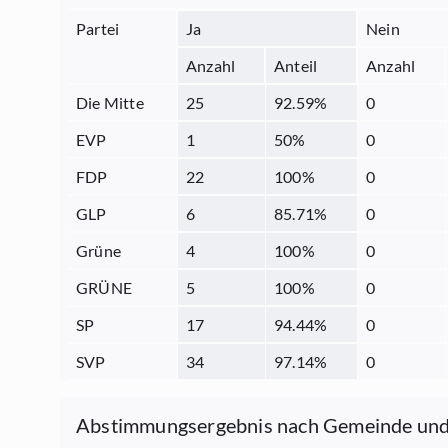
Partei
Ja
Nein
Anzahl
Anteil
Anzahl
Die Mitte
25
92.59
%
0
EVP
1
50
%
0
FDP
22
100
%
0
GLP
6
85.71
%
0
Grüne
4
100
%
0
GRÜNE
5
100
%
0
SP
17
94.44
%
0
SVP
34
97.14
%
0
Abstimmungsergebnis nach Gemeinde und