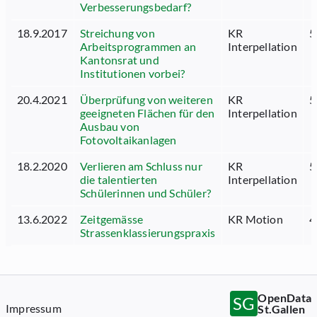
Verbesserungsbedarf?
18.9.2017
Streichung von
KR
5
Arbeitsprogrammen an
Interpellation
Kantonsrat und
Institutionen vorbei?
20.4.2021
Überprüfung von weiteren
KR
5
geeigneten Flächen für den
Interpellation
Ausbau von
Fotovoltaikanlagen
18.2.2020
Verlieren am Schluss nur
KR
5
die talentierten
Interpellation
Schülerinnen und Schüler?
13.6.2022
Zeitgemässe
KR Motion
4
Strassenklassierungspraxis
OpenData
SG
Impressum
St.Gallen