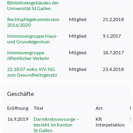
Bibliotheksgebäudes der
Universität St.Gallen
Rechtspflegekommission
Mitglied
21.2.2018
2016/2020
Interessengruppe Haus-
Mitglied
9.1.2017
und Grundeigentum
Interessengruppe
Mitglied
18.7.2017
öffentlicher Verkehr
22.18.07 voKo XIV. NG
Mitglied
23.4.2018
zum Gesundheitsgesetz
Geschäfte
Eröffnung
Titel
Art
N
16.9.2019
Darmkrebsvorsorge –
KR
5
besteht im Kanton
Interpellation
St.Gallen