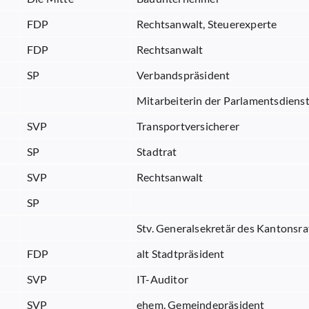
FDP
Rechtsanwalt, Steuerexperte
FDP
Rechtsanwalt
SP
Verbandspräsident
Mitarbeiterin der Parlamentsdiens
SVP
Transportversicherer
SP
Stadtrat
SVP
Rechtsanwalt
SP
Stv. Generalsekretär des Kantonsra
FDP
alt Stadtpräsident
SVP
IT-Auditor
SVP
ehem. Gemeindepräsident