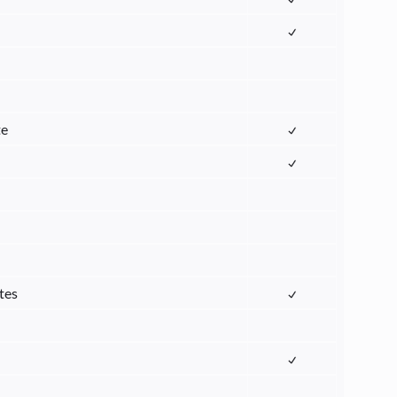
te
tes