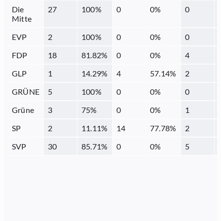
Die
27
100
%
0
0
%
0
Mitte
EVP
2
100
%
0
0
%
0
FDP
18
81.82
%
0
0
%
4
GLP
1
14.29
%
4
57.14
%
2
GRÜNE
5
100
%
0
0
%
0
Grüne
3
75
%
0
0
%
1
SP
2
11.11
%
14
77.78
%
2
SVP
30
85.71
%
0
0
%
5