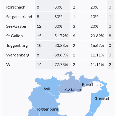
Rorschach
8
80
%
2
20
%
0
Sarganserland
8
80
%
1
10
%
1
See-Gaster
12
80
%
3
20
%
0
St.Gallen
15
51.72
%
6
20.69
%
8
Toggenburg
10
83.33
%
2
16.67
%
0
Werdenberg
8
88.89
%
1
11.11
%
0
Wil
14
77.78
%
2
11.11
%
2
Rorschach
Wil
St.Gallen
Rheintal
Toggenburg