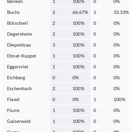
Benken
1
100
%
0
0
%
Buchs
2
66.67
%
1
33.33
%
Bütschwil
2
100
%
0
0
%
Degersheim
2
100
%
0
0
%
Diepoldsau
3
100
%
0
0
%
Ebnat-Kappel
1
100
%
0
0
%
Eggersriet
1
100
%
0
0
%
Eichberg
0
0
%
0
0
%
Eschenbach
2
100
%
0
0
%
Flawil
0
0
%
1
100
%
Flums
1
100
%
0
0
%
Gaiserwald
1
100
%
0
0
%
Gams
1
100
%
0
0
%