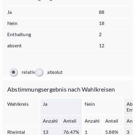
Ja
88
Nein
18
Enthaltung
2
absent
12
relativ
absolut
Abstimmungsergebnis nach Wahlkreisen
Wahlkreis
Ja
Nein
Abs
Ent
Anzahl
Anteil
Anzahl
Anteil
Anz
Rheintal
13
76.47
%
1
5.88
%
3