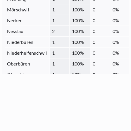
Mörschwil
1
100
%
0
0
%
Necker
1
100
%
0
0
%
Nesslau
2
100
%
0
0
%
Niederbüren
1
100
%
0
0
%
Niederhelfenschwil
1
100
%
0
0
%
Oberbüren
1
100
%
0
0
%
Oberriet
1
50
%
0
0
%
Oberuzwil
2
100
%
0
0
%
Quarten
1
100
%
0
0
%
Rebstein
1
100
%
0
0
%
Rorschach
2
66.67
%
1
33.33
%
Sargans
1
33.33
%
1
33.33
%