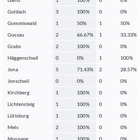
Goldach
3
100
%
0
0
%
Gommiswald
1
50
%
1
50
%
Gossau
2
66.67
%
1
33.33
%
Grabs
2
100
%
0
0
%
Häggenschwil
0
0
%
1
100
%
Jona
5
71.43
%
2
28.57
%
Jonschwil
0
0
%
0
0
%
Kirchberg
1
100
%
0
0
%
Lichtensteig
1
100
%
0
0
%
Lütisburg
1
100
%
0
0
%
Mels
2
100
%
0
0
%
Mosnang
1
100
%
0
0
%