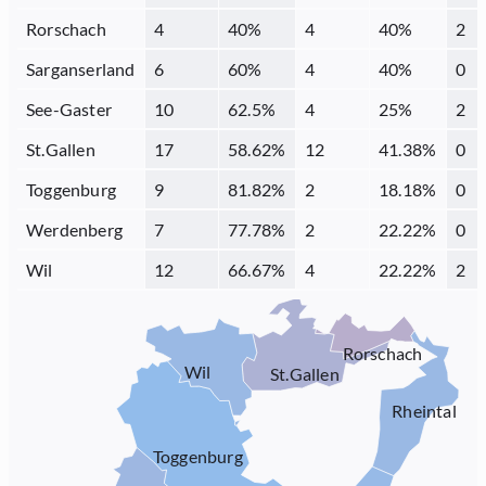
Rorschach
4
40
%
4
40
%
2
Sarganserland
6
60
%
4
40
%
0
See-Gaster
10
62.5
%
4
25
%
2
St.Gallen
17
58.62
%
12
41.38
%
0
Toggenburg
9
81.82
%
2
18.18
%
0
Werdenberg
7
77.78
%
2
22.22
%
0
Wil
12
66.67
%
4
22.22
%
2
Rorschach
Wil
St.Gallen
Rheintal
Toggenburg