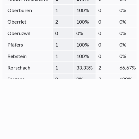
Oberbüren
1
100
%
0
0
%
Oberriet
2
100
%
0
0
%
Oberuzwil
0
0
%
0
0
%
Pfäfers
1
100
%
0
0
%
Rebstein
1
100
%
0
0
%
Rorschach
1
33.33
%
2
66.67
%
Sargans
0
0
%
2
100
%
Schmerikon
1
100
%
0
0
%
Sennwald
1
100
%
0
0
%
Sevelen
1
100
%
0
0
%
St.Gallen
7
41.18
%
10
58.82
%
Thal
1
50
%
1
50
%