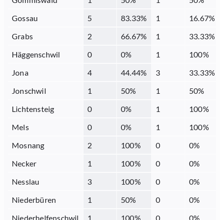
Gossau
5
83.33
%
1
16.67
%
Grabs
2
66.67
%
1
33.33
%
Häggenschwil
0
0
%
1
100
%
Jona
4
44.44
%
3
33.33
%
Jonschwil
1
50
%
1
50
%
Lichtensteig
0
0
%
1
100
%
Mels
0
0
%
1
100
%
Mosnang
2
100
%
0
0
%
Necker
1
100
%
0
0
%
Nesslau
3
100
%
0
0
%
Niederbüren
1
50
%
0
0
%
Niederhelfenschwil
1
100
%
0
0
%