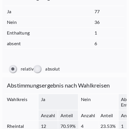
Ja
77
Nein
36
Enthaltung
1
absent
6
relativ
absolut
Abstimmungsergebnis nach Wahlkreisen
Wahlkreis
Ja
Nein
Abs
Ent
Anzahl
Anteil
Anzahl
Anteil
Anz
Rheintal
12
70.59
%
4
23.53
%
1