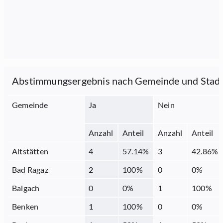
Abstimmungsergebnis nach Gemeinde und Stad
Gemeinde
Ja
Nein
Anzahl
Anteil
Anzahl
Anteil
Altstätten
4
57.14
%
3
42.86
%
Bad Ragaz
2
100
%
0
0
%
Balgach
0
0
%
1
100
%
Benken
1
100
%
0
0
%