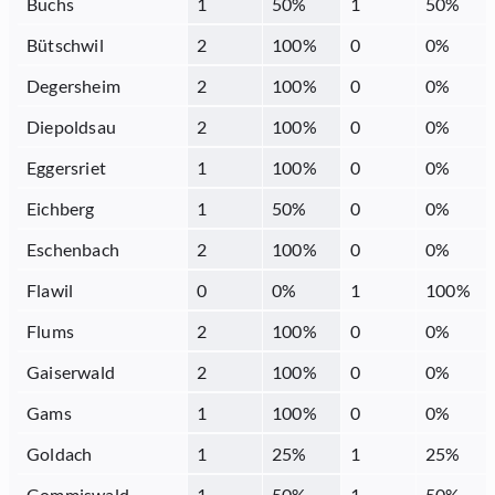
Buchs
1
50
%
1
50
%
Bütschwil
2
100
%
0
0
%
Degersheim
2
100
%
0
0
%
Diepoldsau
2
100
%
0
0
%
Eggersriet
1
100
%
0
0
%
Eichberg
1
50
%
0
0
%
Eschenbach
2
100
%
0
0
%
Flawil
0
0
%
1
100
%
Flums
2
100
%
0
0
%
Gaiserwald
2
100
%
0
0
%
Gams
1
100
%
0
0
%
Goldach
1
25
%
1
25
%
Gommiswald
1
50
%
1
50
%