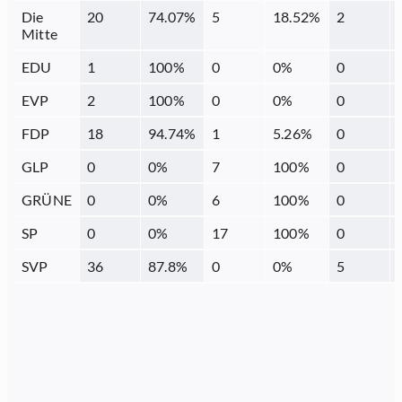
Die
20
74.07
%
5
18.52
%
2
Mitte
EDU
1
100
%
0
0
%
0
EVP
2
100
%
0
0
%
0
FDP
18
94.74
%
1
5.26
%
0
GLP
0
0
%
7
100
%
0
GRÜNE
0
0
%
6
100
%
0
SP
0
0
%
17
100
%
0
SVP
36
87.8
%
0
0
%
5