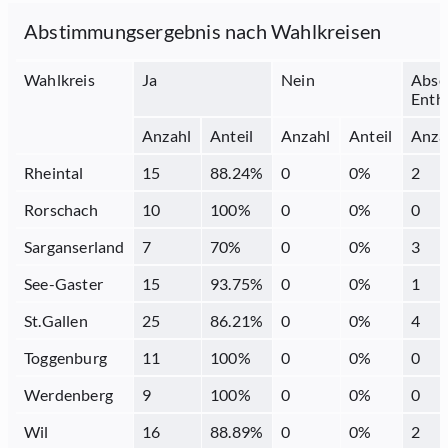
Abstimmungsergebnis nach Wahlkreisen
Wahlkreis
Ja
Nein
Abse
Enth
Anzahl
Anteil
Anzahl
Anteil
Anza
Rheintal
15
88.24
%
0
0
%
2
Rorschach
10
100
%
0
0
%
0
Sarganserland
7
70
%
0
0
%
3
See-Gaster
15
93.75
%
0
0
%
1
St.Gallen
25
86.21
%
0
0
%
4
Toggenburg
11
100
%
0
0
%
0
Werdenberg
9
100
%
0
0
%
0
Wil
16
88.89
%
0
0
%
2