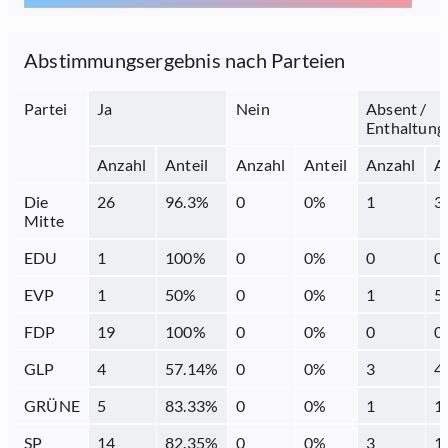
Abstimmungsergebnis nach Parteien
Partei
Ja
Nein
Absent /
Enthaltung
Anzahl
Anteil
Anzahl
Anteil
Anzahl
A
Die
26
96.3
%
0
0
%
1
3
Mitte
EDU
1
100
%
0
0
%
0
0
EVP
1
50
%
0
0
%
1
5
FDP
19
100
%
0
0
%
0
0
GLP
4
57.14
%
0
0
%
3
4
GRÜNE
5
83.33
%
0
0
%
1
1
SP
14
82.35
%
0
0
%
3
1