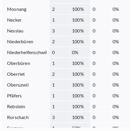
Mosnang
2
100
%
0
0
%
Necker
1
100
%
0
0
%
Nesslau
3
100
%
0
0
%
Niederbüren
2
100
%
0
0
%
Niederhelfenschwil
0
0
%
0
0
%
Oberbüren
1
100
%
0
0
%
Oberriet
2
100
%
0
0
%
Oberuzwil
1
100
%
0
0
%
Pfäfers
1
100
%
0
0
%
Rebstein
1
100
%
0
0
%
Rorschach
3
100
%
0
0
%
Sargans
1
50
%
0
0
%