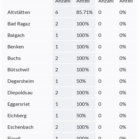
Anzahl
Anteil
Anzahl
Anteil
Altstätten
6
85.71
%
0
0
%
Bad Ragaz
2
100
%
0
0
%
Balgach
1
100
%
0
0
%
Benken
1
100
%
0
0
%
Buchs
2
100
%
0
0
%
Bütschwil
2
100
%
0
0
%
Degersheim
1
50
%
0
0
%
Diepoldsau
2
100
%
0
0
%
Eggersriet
1
100
%
0
0
%
Eichberg
1
50
%
0
0
%
Eschenbach
2
100
%
0
0
%
Flawil
1
100
%
0
0
%