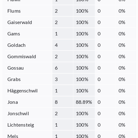
Flums
2
100
%
0
0
%
Gaiserwald
2
100
%
0
0
%
Gams
1
100
%
0
0
%
Goldach
4
100
%
0
0
%
Gommiswald
2
100
%
0
0
%
Gossau
6
100
%
0
0
%
Grabs
3
100
%
0
0
%
Häggenschwil
1
100
%
0
0
%
Jona
8
88.89
%
0
0
%
Jonschwil
2
100
%
0
0
%
Lichtensteig
1
100
%
0
0
%
Mels
1
100
%
0
0
%