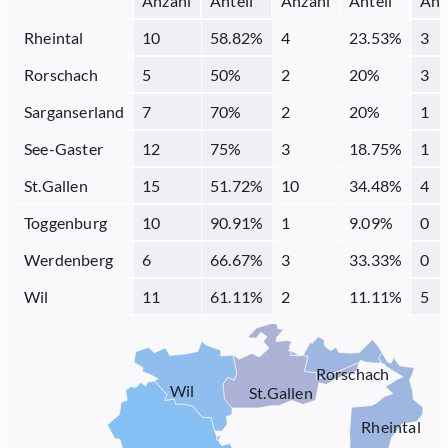
Anzahl
Anteil
Anzahl
Anteil
Anz
Rheintal
10
58.82
%
4
23.53
%
3
Rorschach
5
50
%
2
20
%
3
Sarganserland
7
70
%
2
20
%
1
See-Gaster
12
75
%
3
18.75
%
1
St.Gallen
15
51.72
%
10
34.48
%
4
Toggenburg
10
90.91
%
1
9.09
%
0
Werdenberg
6
66.67
%
3
33.33
%
0
Wil
11
61.11
%
2
11.11
%
5
Rorschach
Wil
St.Gallen
Rheintal