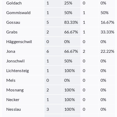
Goldach
1
25
%
0
0
%
Gommiswald
1
50
%
1
50
%
Gossau
5
83.33
%
1
16.67
%
Grabs
2
66.67
%
1
33.33
%
Häggenschwil
0
0
%
0
0
%
Jona
6
66.67
%
2
22.22
%
Jonschwil
1
50
%
0
0
%
Lichtensteig
1
100
%
0
0
%
Mels
0
0
%
0
0
%
Mosnang
2
100
%
0
0
%
Necker
1
100
%
0
0
%
Nesslau
3
100
%
0
0
%