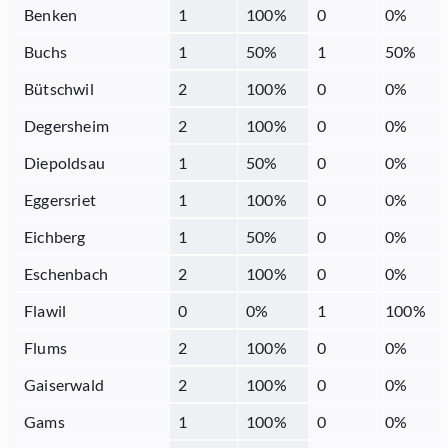
Benken
1
100
%
0
0
%
Buchs
1
50
%
1
50
%
Bütschwil
2
100
%
0
0
%
Degersheim
2
100
%
0
0
%
Diepoldsau
1
50
%
0
0
%
Eggersriet
1
100
%
0
0
%
Eichberg
1
50
%
0
0
%
Eschenbach
2
100
%
0
0
%
Flawil
0
0
%
1
100
%
Flums
2
100
%
0
0
%
Gaiserwald
2
100
%
0
0
%
Gams
1
100
%
0
0
%