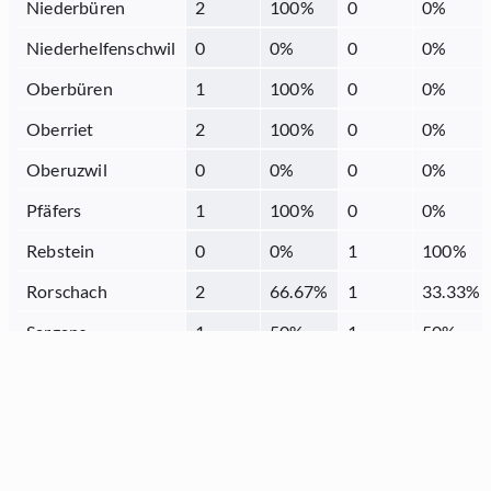
Niederbüren
2
100
%
0
0
%
Niederhelfenschwil
0
0
%
0
0
%
Oberbüren
1
100
%
0
0
%
Oberriet
2
100
%
0
0
%
Oberuzwil
0
0
%
0
0
%
Pfäfers
1
100
%
0
0
%
Rebstein
0
0
%
1
100
%
Rorschach
2
66.67
%
1
33.33
%
Sargans
1
50
%
1
50
%
Schmerikon
1
100
%
0
0
%
Sennwald
0
0
%
1
100
%
Sevelen
1
100
%
0
0
%