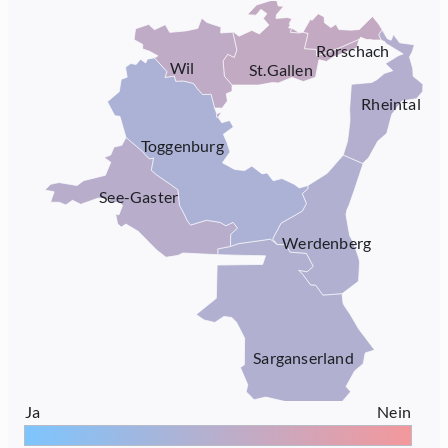
Rorschach
Wil
St.Gallen
Rheintal
Toggenburg
See-Gaster
Werdenberg
Sarganserland
Ja
Nein