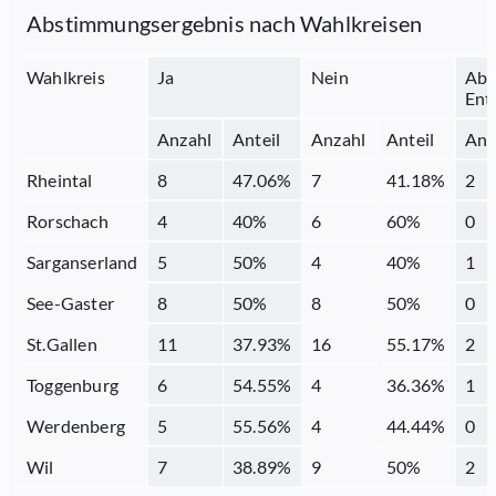
Abstimmungsergebnis nach Wahlkreisen
Wahlkreis
Ja
Nein
Abs
Ent
Anzahl
Anteil
Anzahl
Anteil
Anz
Rheintal
8
47.06
%
7
41.18
%
2
Rorschach
4
40
%
6
60
%
0
Sarganserland
5
50
%
4
40
%
1
See-Gaster
8
50
%
8
50
%
0
St.Gallen
11
37.93
%
16
55.17
%
2
Toggenburg
6
54.55
%
4
36.36
%
1
Werdenberg
5
55.56
%
4
44.44
%
0
Wil
7
38.89
%
9
50
%
2