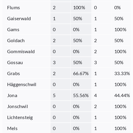
Flums
2
100
%
0
0
%
Gaiserwald
1
50
%
1
50
%
Gams
0
0
%
1
100
%
Goldach
2
50
%
2
50
%
Gommiswald
0
0
%
2
100
%
Gossau
3
50
%
3
50
%
Grabs
2
66.67
%
1
33.33
%
Häggenschwil
0
0
%
1
100
%
Jona
5
55.56
%
4
44.44
%
Jonschwil
0
0
%
2
100
%
Lichtensteig
0
0
%
1
100
%
Mels
0
0
%
1
100
%