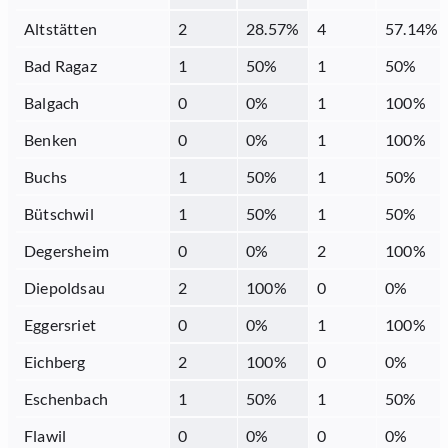
Altstätten
2
28.57
%
4
57.14
%
Bad Ragaz
1
50
%
1
50
%
Balgach
0
0
%
1
100
%
Benken
0
0
%
1
100
%
Buchs
1
50
%
1
50
%
Bütschwil
1
50
%
1
50
%
Degersheim
0
0
%
2
100
%
Diepoldsau
2
100
%
0
0
%
Eggersriet
0
0
%
1
100
%
Eichberg
2
100
%
0
0
%
Eschenbach
1
50
%
1
50
%
Flawil
0
0
%
0
0
%