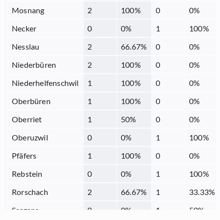
Mosnang
2
100
%
0
0
%
Necker
0
0
%
1
100
%
Nesslau
2
66.67
%
0
0
%
Niederbüren
2
100
%
0
0
%
Niederhelfenschwil
1
100
%
0
0
%
Oberbüren
1
100
%
0
0
%
Oberriet
1
50
%
0
0
%
Oberuzwil
0
0
%
1
100
%
Pfäfers
1
100
%
0
0
%
Rebstein
0
0
%
1
100
%
Rorschach
2
66.67
%
1
33.33
%
Sargans
0
0
%
1
50
%