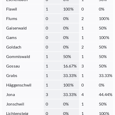
Flawil
1
100
%
0
0
%
Flums
0
0
%
2
100
%
Gaiserwald
0
0
%
1
50
%
Gams
0
0
%
1
100
%
Goldach
0
0
%
2
50
%
Gommiswald
1
50
%
1
50
%
Gossau
1
16.67
%
3
50
%
Grabs
1
33.33
%
1
33.33
%
Häggenschwil
1
100
%
0
0
%
Jona
3
33.33
%
4
44.44
%
Jonschwil
0
0
%
1
50
%
Lichtensteig
0
0
%
1
100
%