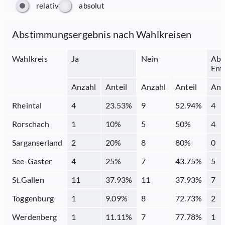
relativ
absolut
Abstimmungsergebnis nach Wahlkreisen
Wahlkreis
Ja
Nein
Abs
Ent
Anzahl
Anteil
Anzahl
Anteil
Anz
Rheintal
4
23.53
%
9
52.94
%
4
Rorschach
1
10
%
5
50
%
4
Sarganserland
2
20
%
8
80
%
0
See-Gaster
4
25
%
7
43.75
%
5
St.Gallen
11
37.93
%
11
37.93
%
7
Toggenburg
1
9.09
%
8
72.73
%
2
Werdenberg
1
11.11
%
7
77.78
%
1