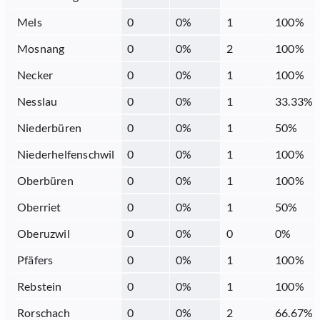
Mels
0
0
%
1
100
%
Mosnang
0
0
%
2
100
%
Necker
0
0
%
1
100
%
Nesslau
0
0
%
1
33.33
%
Niederbüren
0
0
%
1
50
%
Niederhelfenschwil
0
0
%
1
100
%
Oberbüren
0
0
%
1
100
%
Oberriet
0
0
%
1
50
%
Oberuzwil
0
0
%
0
0
%
Pfäfers
0
0
%
1
100
%
Rebstein
0
0
%
1
100
%
Rorschach
0
0
%
2
66.67
%