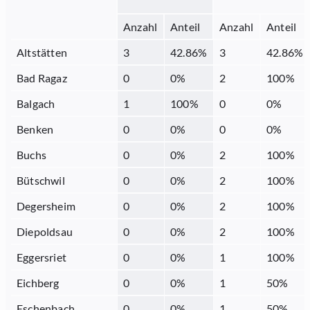
Anzahl
Anteil
Anzahl
Anteil
Altstätten
3
42.86
%
3
42.86
%
Bad Ragaz
0
0
%
2
100
%
Balgach
1
100
%
0
0
%
Benken
0
0
%
0
0
%
Buchs
0
0
%
2
100
%
Bütschwil
0
0
%
2
100
%
Degersheim
0
0
%
2
100
%
Diepoldsau
0
0
%
2
100
%
Eggersriet
0
0
%
1
100
%
Eichberg
0
0
%
1
50
%
Eschenbach
0
0
%
1
50
%