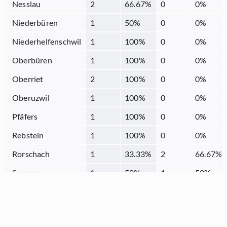
Nesslau
2
66.67
%
0
0
%
Niederbüren
1
50
%
0
0
%
Niederhelfenschwil
1
100
%
0
0
%
Oberbüren
1
100
%
0
0
%
Oberriet
2
100
%
0
0
%
Oberuzwil
1
100
%
0
0
%
Pfäfers
1
100
%
0
0
%
Rebstein
1
100
%
0
0
%
Rorschach
1
33.33
%
2
66.67
%
Sargans
1
50
%
1
50
%
Schmerikon
1
100
%
0
0
%
Sennwald
0
0
%
0
0
%