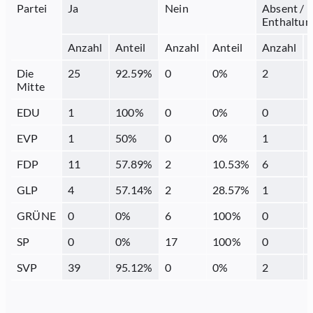
Partei
Ja
Nein
Absent /
Enthaltun
Anzahl
Anteil
Anzahl
Anteil
Anzahl
Die
25
92.59
%
0
0
%
2
Mitte
EDU
1
100
%
0
0
%
0
EVP
1
50
%
0
0
%
1
FDP
11
57.89
%
2
10.53
%
6
GLP
4
57.14
%
2
28.57
%
1
GRÜNE
0
0
%
6
100
%
0
SP
0
0
%
17
100
%
0
SVP
39
95.12
%
0
0
%
2