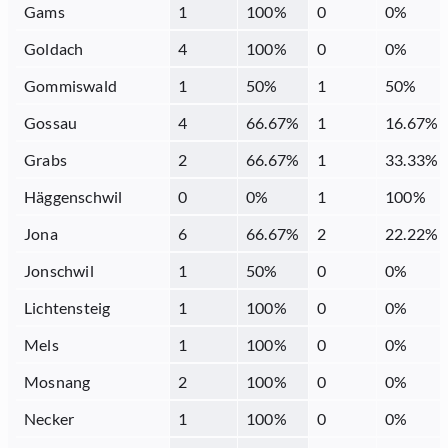
Gams
1
100
%
0
0
%
Goldach
4
100
%
0
0
%
Gommiswald
1
50
%
1
50
%
Gossau
4
66.67
%
1
16.67
%
Grabs
2
66.67
%
1
33.33
%
Häggenschwil
0
0
%
1
100
%
Jona
6
66.67
%
2
22.22
%
Jonschwil
1
50
%
0
0
%
Lichtensteig
1
100
%
0
0
%
Mels
1
100
%
0
0
%
Mosnang
2
100
%
0
0
%
Necker
1
100
%
0
0
%