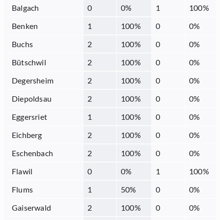
Balgach
0
0
%
1
100
%
Benken
1
100
%
0
0
%
Buchs
2
100
%
0
0
%
Bütschwil
2
100
%
0
0
%
Degersheim
2
100
%
0
0
%
Diepoldsau
2
100
%
0
0
%
Eggersriet
1
100
%
0
0
%
Eichberg
2
100
%
0
0
%
Eschenbach
2
100
%
0
0
%
Flawil
0
0
%
1
100
%
Flums
1
50
%
0
0
%
Gaiserwald
2
100
%
0
0
%