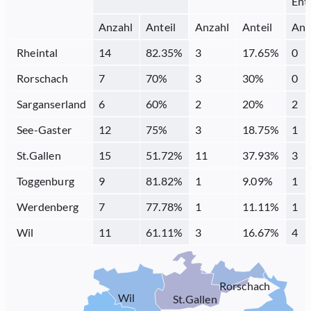
Ent
Anzahl
Anteil
Anzahl
Anteil
Anz
Rheintal
14
82.35
%
3
17.65
%
0
Rorschach
7
70
%
3
30
%
0
Sarganserland
6
60
%
2
20
%
2
See-Gaster
12
75
%
3
18.75
%
1
St.Gallen
15
51.72
%
11
37.93
%
3
Toggenburg
9
81.82
%
1
9.09
%
1
Werdenberg
7
77.78
%
1
11.11
%
1
Wil
11
61.11
%
3
16.67
%
4
Rorschach
Wil
St.Gallen