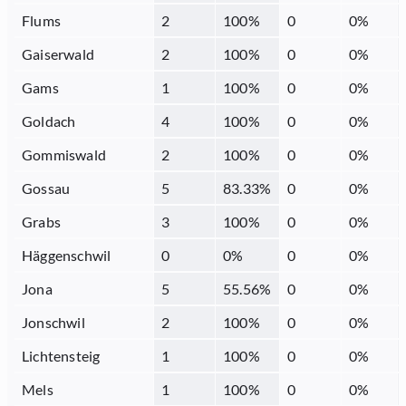
Flums
2
100
%
0
0
%
Gaiserwald
2
100
%
0
0
%
Gams
1
100
%
0
0
%
Goldach
4
100
%
0
0
%
Gommiswald
2
100
%
0
0
%
Gossau
5
83.33
%
0
0
%
Grabs
3
100
%
0
0
%
Häggenschwil
0
0
%
0
0
%
Jona
5
55.56
%
0
0
%
Jonschwil
2
100
%
0
0
%
Lichtensteig
1
100
%
0
0
%
Mels
1
100
%
0
0
%