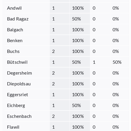
Andwil
1
100
%
0
0
%
Bad Ragaz
1
50
%
0
0
%
Balgach
1
100
%
0
0
%
Benken
1
100
%
0
0
%
Buchs
2
100
%
0
0
%
Bütschwil
1
50
%
1
50
%
Degersheim
2
100
%
0
0
%
Diepoldsau
2
100
%
0
0
%
Eggersriet
1
100
%
0
0
%
Eichberg
1
50
%
0
0
%
Eschenbach
2
100
%
0
0
%
Flawil
1
100
%
0
0
%