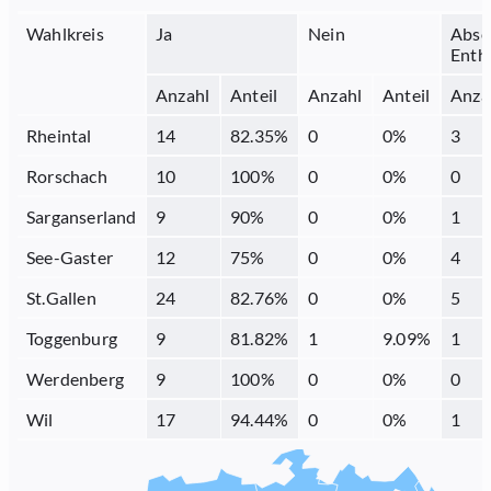
Wahlkreis
Ja
Nein
Abse
Enth
Anzahl
Anteil
Anzahl
Anteil
Anza
Rheintal
14
82.35
%
0
0
%
3
Rorschach
10
100
%
0
0
%
0
Sarganserland
9
90
%
0
0
%
1
See-Gaster
12
75
%
0
0
%
4
St.Gallen
24
82.76
%
0
0
%
5
Toggenburg
9
81.82
%
1
9.09
%
1
Werdenberg
9
100
%
0
0
%
0
Wil
17
94.44
%
0
0
%
1