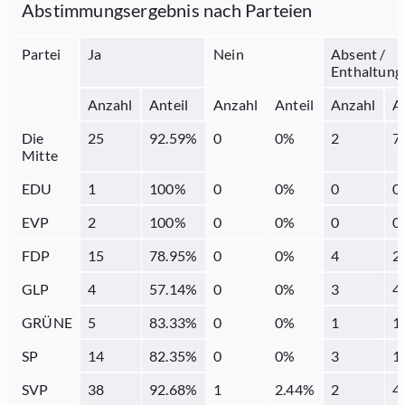
Abstimmungsergebnis nach Parteien
Partei
Ja
Nein
Absent /
Enthaltung
Anzahl
Anteil
Anzahl
Anteil
Anzahl
A
Die
25
92.59
%
0
0
%
2
7
Mitte
EDU
1
100
%
0
0
%
0
0
EVP
2
100
%
0
0
%
0
0
FDP
15
78.95
%
0
0
%
4
2
GLP
4
57.14
%
0
0
%
3
4
GRÜNE
5
83.33
%
0
0
%
1
1
SP
14
82.35
%
0
0
%
3
1
SVP
38
92.68
%
1
2.44
%
2
4