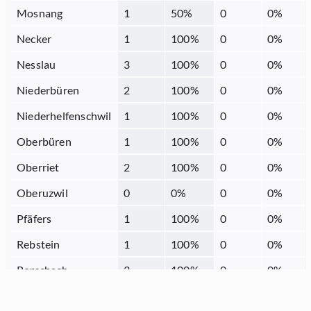
Mosnang
1
50
%
0
0
%
Necker
1
100
%
0
0
%
Nesslau
3
100
%
0
0
%
Niederbüren
2
100
%
0
0
%
Niederhelfenschwil
1
100
%
0
0
%
Oberbüren
1
100
%
0
0
%
Oberriet
2
100
%
0
0
%
Oberuzwil
0
0
%
0
0
%
Pfäfers
1
100
%
0
0
%
Rebstein
1
100
%
0
0
%
Rorschach
3
100
%
0
0
%
Sargans
2
100
%
0
0
%