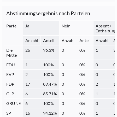
Abstimmungsergebnis nach Parteien
Partei
Ja
Nein
Absent /
Enthaltung
Anzahl
Anteil
Anzahl
Anteil
Anzahl
A
Die
26
96.3
%
0
0
%
1
3
Mitte
EDU
1
100
%
0
0
%
0
0
EVP
2
100
%
0
0
%
0
0
FDP
17
89.47
%
0
0
%
2
1
GLP
6
85.71
%
0
0
%
1
1
GRÜNE
6
100
%
0
0
%
0
0
SP
16
94.12
%
0
0
%
1
5