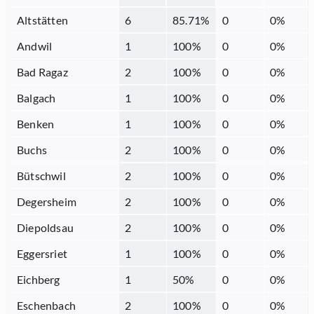
Altstätten
6
85.71
%
0
0
%
Andwil
1
100
%
0
0
%
Bad Ragaz
2
100
%
0
0
%
Balgach
1
100
%
0
0
%
Benken
1
100
%
0
0
%
Buchs
2
100
%
0
0
%
Bütschwil
2
100
%
0
0
%
Degersheim
2
100
%
0
0
%
Diepoldsau
2
100
%
0
0
%
Eggersriet
1
100
%
0
0
%
Eichberg
1
50
%
0
0
%
Eschenbach
2
100
%
0
0
%