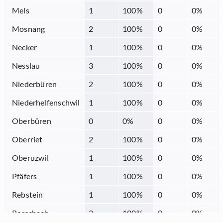
Mels
1
100
%
0
0
%
Mosnang
2
100
%
0
0
%
Necker
1
100
%
0
0
%
Nesslau
3
100
%
0
0
%
Niederbüren
2
100
%
0
0
%
Niederhelfenschwil
1
100
%
0
0
%
Oberbüren
0
0
%
0
0
%
Oberriet
2
100
%
0
0
%
Oberuzwil
1
100
%
0
0
%
Pfäfers
1
100
%
0
0
%
Rebstein
1
100
%
0
0
%
Rorschach
3
100
%
0
0
%