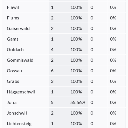
Flawil
1
100
%
0
0
%
Flums
2
100
%
0
0
%
Gaiserwald
2
100
%
0
0
%
Gams
1
100
%
0
0
%
Goldach
4
100
%
0
0
%
Gommiswald
2
100
%
0
0
%
Gossau
6
100
%
0
0
%
Grabs
3
100
%
0
0
%
Häggenschwil
1
100
%
0
0
%
Jona
5
55.56
%
0
0
%
Jonschwil
2
100
%
0
0
%
Lichtensteig
1
100
%
0
0
%