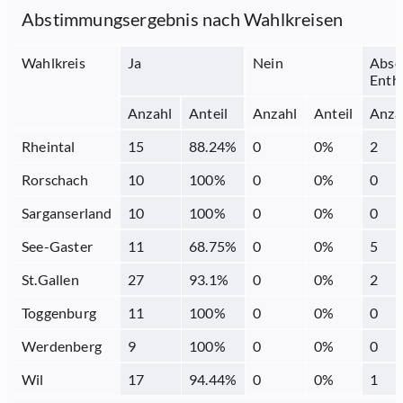
Abstimmungsergebnis nach Wahlkreisen
Wahlkreis
Ja
Nein
Abse
Enth
Anzahl
Anteil
Anzahl
Anteil
Anza
Rheintal
15
88.24
%
0
0
%
2
Rorschach
10
100
%
0
0
%
0
Sarganserland
10
100
%
0
0
%
0
See-Gaster
11
68.75
%
0
0
%
5
St.Gallen
27
93.1
%
0
0
%
2
Toggenburg
11
100
%
0
0
%
0
Werdenberg
9
100
%
0
0
%
0
Wil
17
94.44
%
0
0
%
1