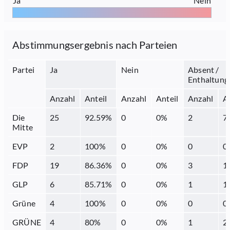
Ja
Nein
Abstimmungsergebnis nach Parteien
Partei
Ja
Nein
Absent /
Enthaltung
Anzahl
Anteil
Anzahl
Anteil
Anzahl
A
Die
25
92.59
%
0
0
%
2
7
Mitte
EVP
2
100
%
0
0
%
0
0
FDP
19
86.36
%
0
0
%
3
1
GLP
6
85.71
%
0
0
%
1
1
Grüne
4
100
%
0
0
%
0
0
GRÜNE
4
80
%
0
0
%
1
2