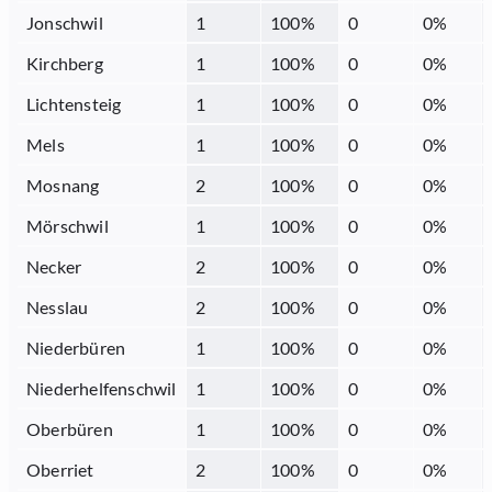
Jonschwil
1
100
%
0
0
%
Kirchberg
1
100
%
0
0
%
Lichtensteig
1
100
%
0
0
%
Mels
1
100
%
0
0
%
Mosnang
2
100
%
0
0
%
Mörschwil
1
100
%
0
0
%
Necker
2
100
%
0
0
%
Nesslau
2
100
%
0
0
%
Niederbüren
1
100
%
0
0
%
Niederhelfenschwil
1
100
%
0
0
%
Oberbüren
1
100
%
0
0
%
Oberriet
2
100
%
0
0
%