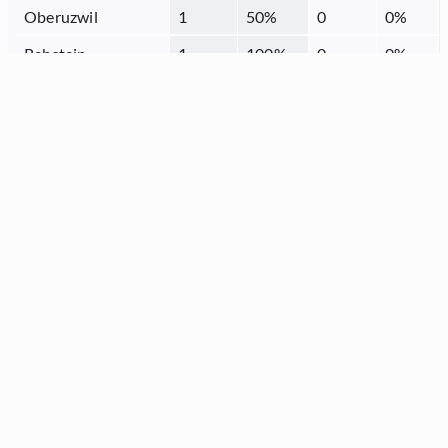
Oberuzwil
1
50
%
0
0
%
Rebstein
1
100
%
0
0
%
Rorschach
2
66.67
%
0
0
%
Sargans
2
100
%
0
0
%
Schmerikon
1
100
%
0
0
%
Schänis
1
100
%
0
0
%
Sennwald
1
100
%
0
0
%
Sevelen
2
100
%
0
0
%
St.Gallen
14
82.35
%
0
0
%
Thal
0
0
%
0
0
%
Tübach
1
100
%
0
0
%
Uznach
1
100
%
0
0
%