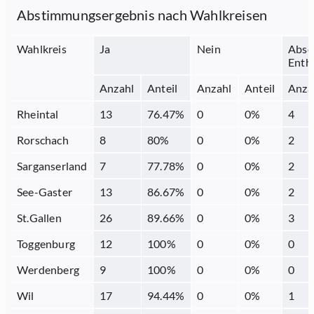
Abstimmungsergebnis nach Wahlkreisen
Wahlkreis
Ja
Nein
Abse
Enth
Anzahl
Anteil
Anzahl
Anteil
Anza
Rheintal
13
76.47
%
0
0
%
4
Rorschach
8
80
%
0
0
%
2
Sarganserland
7
77.78
%
0
0
%
2
See-Gaster
13
86.67
%
0
0
%
2
St.Gallen
26
89.66
%
0
0
%
3
Toggenburg
12
100
%
0
0
%
0
Werdenberg
9
100
%
0
0
%
0
Wil
17
94.44
%
0
0
%
1