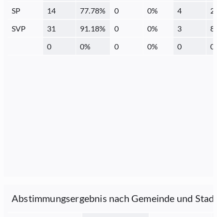
SP
14
77.78
%
0
0
%
4
2
SVP
31
91.18
%
0
0
%
3
8
0
0
%
0
0
%
0
0
Abstimmungsergebnis nach Gemeinde und Stad