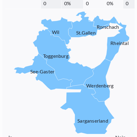
0
0
%
0
0
%
0
Rorschach
Wil
St.Gallen
Rheintal
Toggenburg
See-Gaster
Werdenberg
Sarganserland