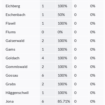
Eichberg
1
100
%
0
0
%
Eschenbach
1
50
%
0
0
%
Flawil
1
100
%
0
0
%
Flums
0
0
%
0
0
%
Gaiserwald
2
100
%
0
0
%
Gams
1
100
%
0
0
%
Goldach
4
100
%
0
0
%
Gommiswald
2
100
%
0
0
%
Gossau
6
100
%
0
0
%
Grabs
2
100
%
0
0
%
Häggenschwil
1
100
%
0
0
%
Jona
6
85.71
%
0
0
%