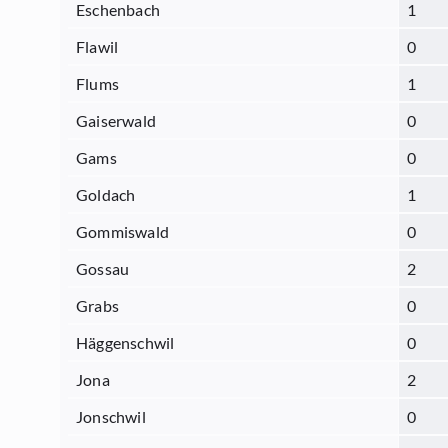
Eschenbach
1
Flawil
0
Flums
1
Gaiserwald
0
Gams
0
Goldach
1
Gommiswald
0
Gossau
2
Grabs
0
Häggenschwil
0
Jona
2
Jonschwil
0