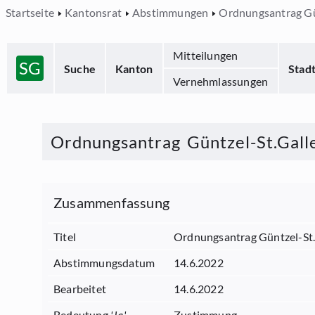
Startseite
Kantonsrat
Abstimmungen
Ordnungsantrag Gü
Mitteilungen
SG
Suche
Kanton
Stad
Vernehmlassungen
Ordnungsantrag Güntzel-St.Gall
Zusammenfassung
Titel
Ordnungsantrag Güntzel-St
Abstimmungsdatum
14.6.2022
Bearbeitet
14.6.2022
Bedeutung
'
Ja
'
Zustimmung