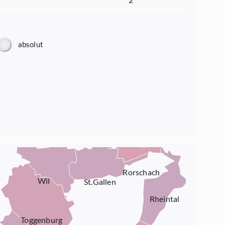
absolut
Rorschach
Wil
St.Gallen
Rheintal
Toggenburg