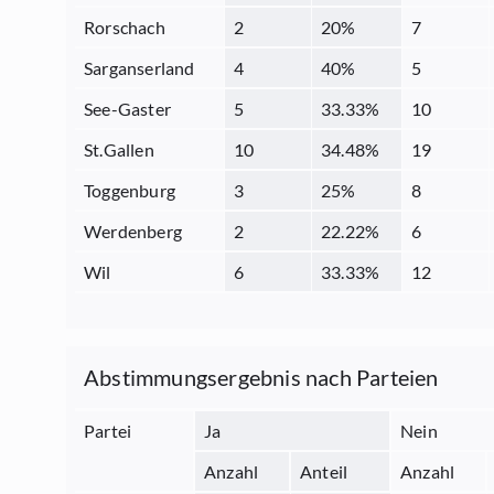
Rorschach
2
20
%
7
Sarganserland
4
40
%
5
See-Gaster
5
33.33
%
10
St.Gallen
10
34.48
%
19
Toggenburg
3
25
%
8
Werdenberg
2
22.22
%
6
Wil
6
33.33
%
12
Abstimmungsergebnis nach Parteien
Partei
Ja
Nein
Anzahl
Anteil
Anzahl