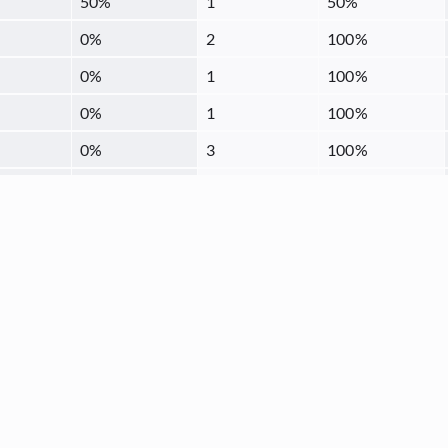
50
%
1
50
%
0
%
2
100
%
0
%
1
100
%
0
%
1
100
%
0
%
3
100
%
33.33
%
2
66.67
%
100
%
0
0
%
100
%
0
0
%
0
%
1
100
%
50
%
1
50
%
30
%
14
70
%
100
%
0
0
%
0
%
1
100
%