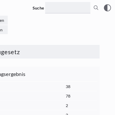
Suche
en
en
ugesetz
gsergebnis
38
78
2
2