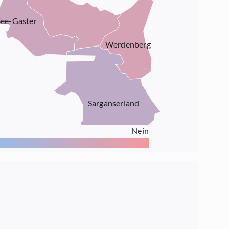
See-Gaster
Werdenberg
Sarganserland
Nein