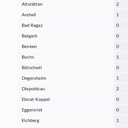
Altstätten
2
Andwil
1
Bad Ragaz
0
Balgach
0
Benken
0
Buchs
1
Bütschwil
0
Degersheim
1
Diepoldsau
2
Ebnat-Kappel
0
Eggersriet
0
Eichberg
1