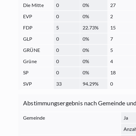
Die Mitte
0
0
%
27
EVP
0
0
%
2
FDP
5
22.73
%
15
GLP
0
0
%
7
GRÜNE
0
0
%
5
Grüne
0
0
%
4
SP
0
0
%
18
SVP
33
94.29
%
0
Abstimmungsergebnis nach Gemeinde und
Gemeinde
Ja
Anza