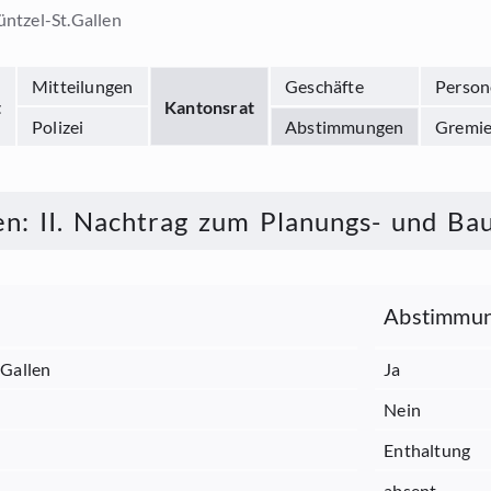
ntzel-St.Gallen
Mitteilungen
Geschäfte
Person
t
Kantonsrat
Polizei
Abstimmungen
Gremi
en
:
II. Nachtrag zum Planungs- und Ba
Abstimmun
.Gallen
Ja
Nein
Enthaltung
absent