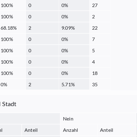
100
%
0
0
%
27
100
%
0
0
%
2
68.18
%
2
9.09
%
22
100
%
0
0
%
7
100
%
0
0
%
5
100
%
0
0
%
4
100
%
0
0
%
18
0
%
2
5.71
%
35
 Stadt
Nein
hl
Anteil
Anzahl
Anteil