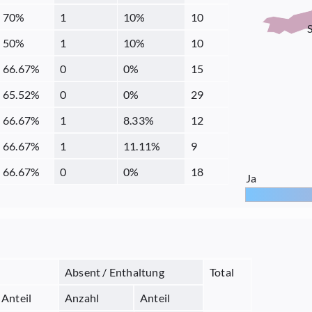
70
%
1
10
%
10
50
%
1
10
%
10
66.67
%
0
0
%
15
65.52
%
0
0
%
29
66.67
%
1
8.33
%
12
66.67
%
1
11.11
%
9
66.67
%
0
0
%
18
Ja
Absent / Enthaltung
Total
Anteil
Anzahl
Anteil