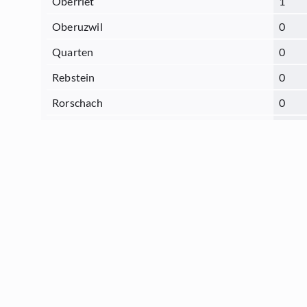
Oberriet
1
Oberuzwil
0
Quarten
0
Rebstein
0
Rorschach
0
Sargans
1
Schmerikon
1
Schänis
1
Sennwald
0
Sevelen
1
St.Gallen
6
Steinach
1
Thal
0