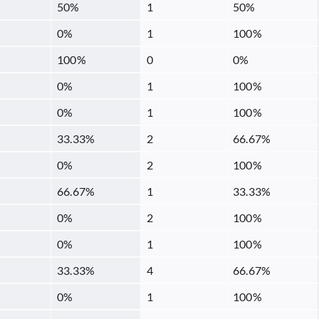
50
%
1
50
%
0
%
1
100
%
100
%
0
0
%
0
%
1
100
%
0
%
1
100
%
33.33
%
2
66.67
%
0
%
2
100
%
66.67
%
1
33.33
%
0
%
2
100
%
0
%
1
100
%
33.33
%
4
66.67
%
0
%
1
100
%