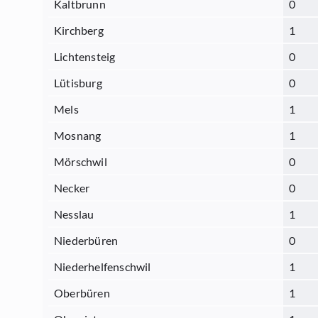
Kaltbrunn
0
Kirchberg
1
Lichtensteig
0
Lütisburg
0
Mels
1
Mosnang
1
Mörschwil
0
Necker
0
Nesslau
1
Niederbüren
0
Niederhelfenschwil
1
Oberbüren
1