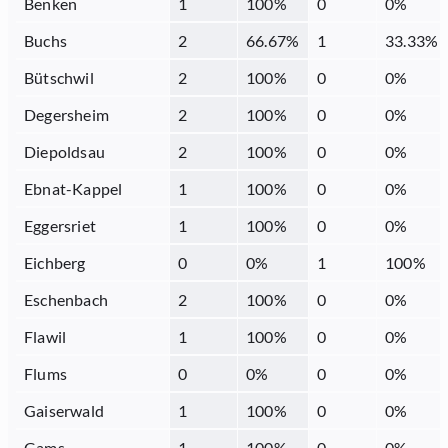
Benken
1
100
%
0
0
%
Buchs
2
66.67
%
1
33.33
%
Bütschwil
2
100
%
0
0
%
Degersheim
2
100
%
0
0
%
Diepoldsau
2
100
%
0
0
%
Ebnat-Kappel
1
100
%
0
0
%
Eggersriet
1
100
%
0
0
%
Eichberg
0
0
%
1
100
%
Eschenbach
2
100
%
0
0
%
Flawil
1
100
%
0
0
%
Flums
0
0
%
0
0
%
Gaiserwald
1
100
%
0
0
%
Gams
1
100
%
0
0
%