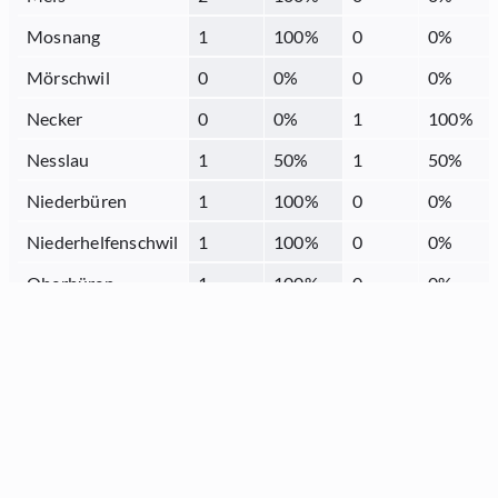
Mosnang
1
100
%
0
0
%
Mörschwil
0
0
%
0
0
%
Necker
0
0
%
1
100
%
Nesslau
1
50
%
1
50
%
Niederbüren
1
100
%
0
0
%
Niederhelfenschwil
1
100
%
0
0
%
Oberbüren
1
100
%
0
0
%
Oberriet
2
100
%
0
0
%
Oberuzwil
2
100
%
0
0
%
Quarten
1
100
%
0
0
%
Rebstein
1
100
%
0
0
%
Rorschach
2
66.67
%
1
33.33
%