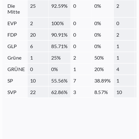
Die
25
92.59
%
0
0
%
2
Mitte
EVP
2
100
%
0
0
%
0
FDP
20
90.91
%
0
0
%
2
GLP
6
85.71
%
0
0
%
1
Grüne
1
25
%
2
50
%
1
GRÜNE
0
0
%
1
20
%
4
SP
10
55.56
%
7
38.89
%
1
SVP
22
62.86
%
3
8.57
%
10