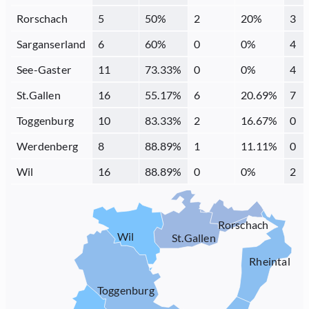
Rorschach
5
50
%
2
20
%
3
Sarganserland
6
60
%
0
0
%
4
See-Gaster
11
73.33
%
0
0
%
4
St.Gallen
16
55.17
%
6
20.69
%
7
Toggenburg
10
83.33
%
2
16.67
%
0
Werdenberg
8
88.89
%
1
11.11
%
0
Wil
16
88.89
%
0
0
%
2
Rorschach
Wil
St.Gallen
Rheintal
Toggenburg