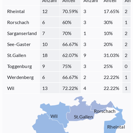
Anzahl
Anteil
Anzahl
Anteil
Anz
Rheintal
12
70.59
%
3
17.65
%
2
Rorschach
6
60
%
3
30
%
1
Sarganserland
7
70
%
1
10
%
2
See-Gaster
10
66.67
%
3
20
%
2
St.Gallen
18
62.07
%
9
31.03
%
2
Toggenburg
9
75
%
3
25
%
0
Werdenberg
6
66.67
%
2
22.22
%
1
Wil
13
72.22
%
4
22.22
%
1
Rorschach
Wil
St.Gallen
Rheintal