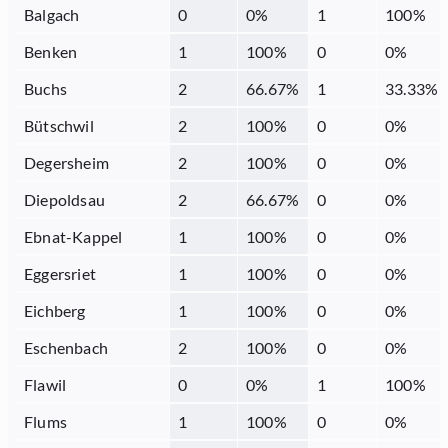
Balgach
0
0
%
1
100
%
Benken
1
100
%
0
0
%
Buchs
2
66.67
%
1
33.33
%
Bütschwil
2
100
%
0
0
%
Degersheim
2
100
%
0
0
%
Diepoldsau
2
66.67
%
0
0
%
Ebnat-Kappel
1
100
%
0
0
%
Eggersriet
1
100
%
0
0
%
Eichberg
1
100
%
0
0
%
Eschenbach
2
100
%
0
0
%
Flawil
0
0
%
1
100
%
Flums
1
100
%
0
0
%