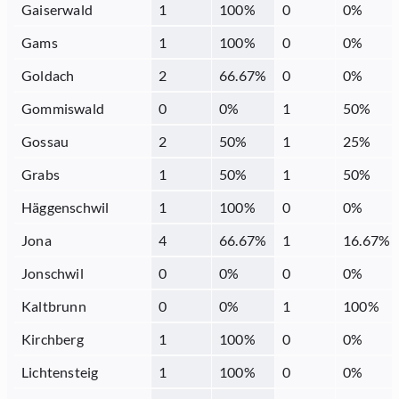
Gaiserwald
1
100
%
0
0
%
Gams
1
100
%
0
0
%
Goldach
2
66.67
%
0
0
%
Gommiswald
0
0
%
1
50
%
Gossau
2
50
%
1
25
%
Grabs
1
50
%
1
50
%
Häggenschwil
1
100
%
0
0
%
Jona
4
66.67
%
1
16.67
%
Jonschwil
0
0
%
0
0
%
Kaltbrunn
0
0
%
1
100
%
Kirchberg
1
100
%
0
0
%
Lichtensteig
1
100
%
0
0
%