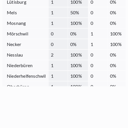
Lütisburg
1
100
%
0
0
%
Mels
1
50
%
0
0
%
Mosnang
1
100
%
0
0
%
Mörschwil
0
0
%
1
100
%
Necker
0
0
%
1
100
%
Nesslau
2
100
%
0
0
%
Niederbüren
1
100
%
0
0
%
Niederhelfenschwil
1
100
%
0
0
%
Oberbüren
1
100
%
0
0
%
Oberriet
1
50
%
0
0
%
Oberuzwil
2
100
%
0
0
%
Quarten
1
100
%
0
0
%