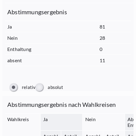
Abstimmungsergebnis
Ja
81
Nein
28
Enthaltung
0
absent
11
relativ
absolut
Abstimmungsergebnis nach Wahlkreisen
Wahlkreis
Ja
Nein
Abs
Ent